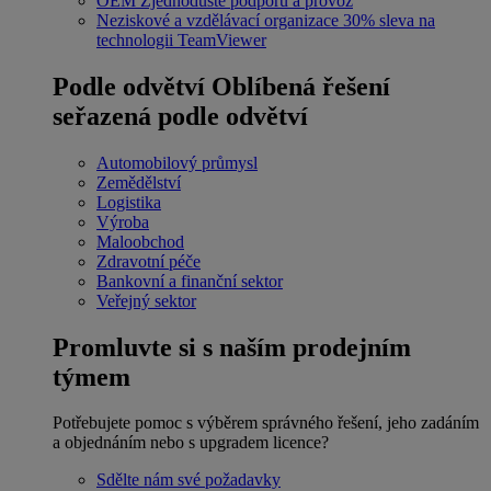
OEM
Zjednodušte podporu a provoz
Neziskové a vzdělávací organizace
30% sleva na
technologii TeamViewer
Podle odvětví
Oblíbená řešení
seřazená podle odvětví
Automobilový průmysl
Zemědělství
Logistika
Výroba
Maloobchod
Zdravotní péče
Bankovní a finanční sektor
Veřejný sektor
Promluvte si s naším prodejním
týmem
Potřebujete pomoc s výběrem správného řešení, jeho zadáním
a objednáním nebo s upgradem licence?
Sdělte nám své požadavky