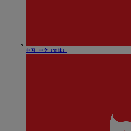
中国 - 中⽂（简体）