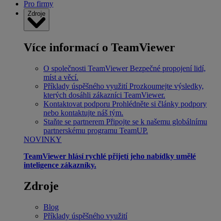
Pro firmy
Zdroje
Více informací o TeamViewer
O společnosti TeamViewer
Bezpečné propojení lidí,
míst a věcí.
Příklady úspěšného využití
Prozkoumejte výsledky,
kterých dosáhli zákazníci TeamViewer.
Kontaktovat podporu
Prohlédněte si články podpory
nebo kontaktujte náš tým.
Staňte se partnerem
Připojte se k našemu globálnímu
partnerskému programu TeamUP.
NOVINKY
TeamViewer hlásí rychlé přijetí jeho nabídky umělé
inteligence zákazníky.
Zdroje
Blog
Příklady úspěšného využití