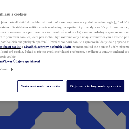
hlasu s cookies
jeho partneři chtějí do vašeho zařízení uložit soubory cookie a podobné technologie („Cookie“)
vašeho uživatelského zážitku a naše marketingová opatření i pro analytické účely. Kliknutím na
(i) naším nastavením a používáním všech souborů cookie a (ii) s naším následným zpracováním ú
h z používání cookies, které pak mohou být kombinovány s údaji shromážděnými z vašeho pou
povídajících analytických opatření. Umístění souborů cookie a zpracování dat je dále popsáno 
 souborů cookie
a
zásadách ochrany osobních údajů
, zejména pokud jde o přesné účely, příjemce
í souborů cookie. Pokud si přejete zvolit své vlastní preference, neváhejte a upravte umístění s
borů cookie.
amViewer
Údaje o společnosti
čnosti
Nastavení souborů cookie
Přijmout všechny soubory cookie