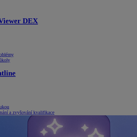
Viewer DEX
problémy
 úkoly
tline
rukou
nání a zvyšování kvalifikace