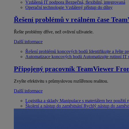
Vzdálená IT podpora
Bezpečná, flexibilní, integrovaná
Operační technologie
Vzdálený přístup do dílny
Řešení problémů v reálném čase
Team
Řešte problémy dříve, než ovlivní uživatele.
Další informace
Řešení problémů koncových bodů
Identifikujte a řešte 
Automatizace koncových bodů
Automatizujte rutinní IT
Připojený pracovník
TeamViewer Fron
Zvyšte efektivitu s průmyslovou rozšířenou realitou.
Další informace
Logistika a sklady
Manipulace s materiálem bez použití 
Školení a nástup do zaměstnání
Rychlý nástup do zaměst