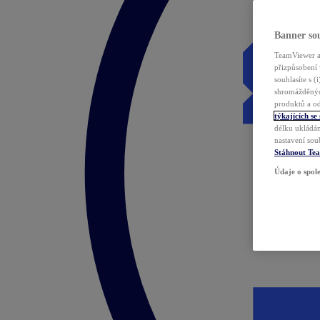
Banner sou
TeamViewer a 
přizpůsobení 
souhlasíte s 
shromážděnýc
produktů a od
týkajících se
délku ukládán
nastavení sou
Stáhnout Te
Údaje o spole