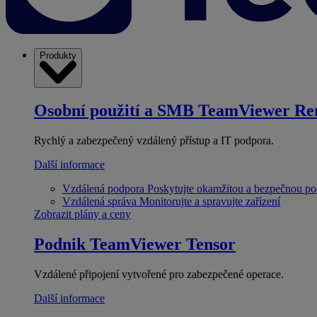
Produkty
Osobní použití a SMB
TeamViewer Re
Rychlý a zabezpečený vzdálený přístup a IT podpora.
Další informace
Vzdálená podpora
Poskytujte okamžitou a bezpečnou p
Vzdálená správa
Monitorujte a spravujte zařízení
Zobrazit plány a ceny
Podnik
TeamViewer Tensor
Vzdálené připojení vytvořené pro zabezpečené operace.
Další informace