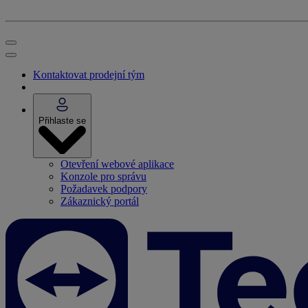
Kontaktovat prodejní tým
Přihlaste se
Otevření webové aplikace
Konzole pro správu
Požadavek podpory
Zákaznický portál