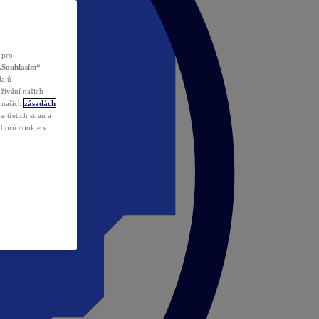
 pro
„Souhlasím“
dajů
žívání našich
v našich
zásadách
 třetích stran a
ouborů cookie v