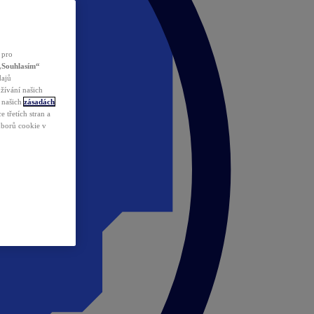
 pro
„Souhlasím“
dajů
žívání našich
v našich
zásadách
 třetích stran a
ouborů cookie v