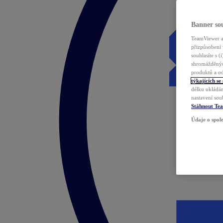
Banner sou
TeamViewer a 
přizpůsobení 
souhlasíte s 
shromážděnýc
produktů a od
týkajících se
délku ukládán
nastavení sou
Stáhnout Te
Údaje o spole