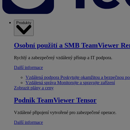
Produkty
Osobní použití a SMB
TeamViewer Re
Rychlý a zabezpečený vzdálený přístup a IT podpora.
Další informace
Vzdálená podpora
Poskytujte okamžitou a bezpečnou p
Vzdálená správa
Monitorujte a spravujte zařízení
Zobrazit plány a ceny
Podnik
TeamViewer Tensor
Vzdálené připojení vytvořené pro zabezpečené operace.
Další informace