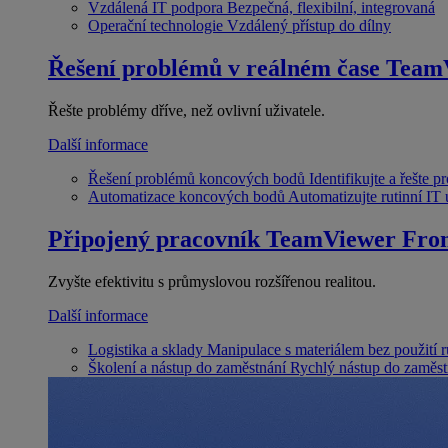
Vzdálená IT podpora
Bezpečná, flexibilní, integrovaná
Operační technologie
Vzdálený přístup do dílny
Řešení problémů v reálném čase
Team
Řešte problémy dříve, než ovlivní uživatele.
Další informace
Řešení problémů koncových bodů
Identifikujte a řešte 
Automatizace koncových bodů
Automatizujte rutinní IT
Připojený pracovník
TeamViewer Fron
Zvyšte efektivitu s průmyslovou rozšířenou realitou.
Další informace
Logistika a sklady
Manipulace s materiálem bez použití 
Školení a nástup do zaměstnání
Rychlý nástup do zaměst