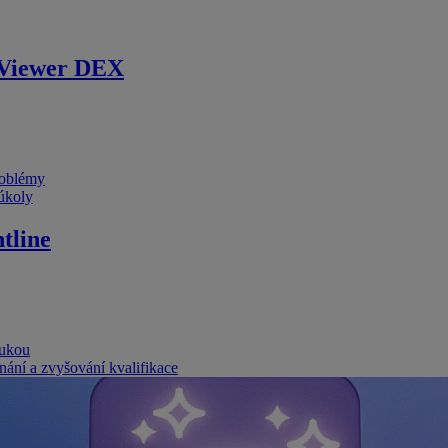
Viewer DEX
problémy
 úkoly
tline
rukou
nání a zvyšování kvalifikace