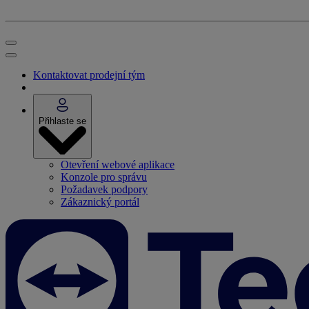
Kontaktovat prodejní tým
Přihlaste se
Otevření webové aplikace
Konzole pro správu
Požadavek podpory
Zákaznický portál