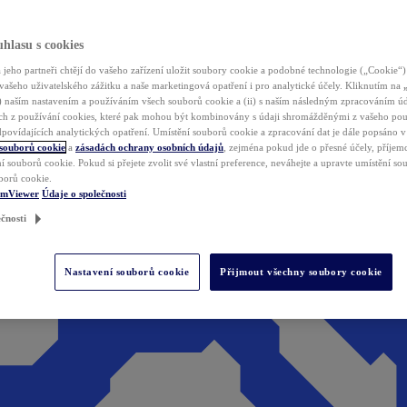
hlasu s cookies
jeho partneři chtějí do vašeho zařízení uložit soubory cookie a podobné technologie („Cookie“)
vašeho uživatelského zážitku a naše marketingová opatření i pro analytické účely. Kliknutím na
(i) naším nastavením a používáním všech souborů cookie a (ii) s naším následným zpracováním ú
h z používání cookies, které pak mohou být kombinovány s údaji shromážděnými z vašeho pou
povídajících analytických opatření. Umístění souborů cookie a zpracování dat je dále popsáno 
 souborů cookie
a
zásadách ochrany osobních údajů
, zejména pokud jde o přesné účely, příjemce
í souborů cookie. Pokud si přejete zvolit své vlastní preference, neváhejte a upravte umístění s
borů cookie.
amViewer
Údaje o společnosti
čnosti
Nastavení souborů cookie
Přijmout všechny soubory cookie