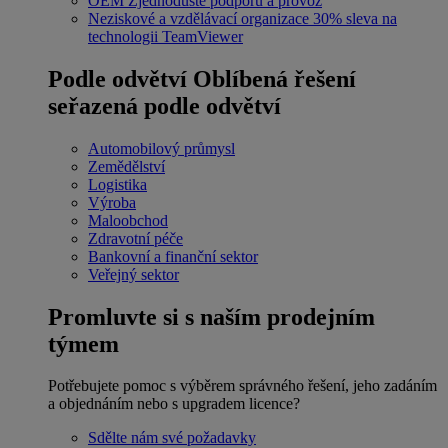
OEM
Zjednodušte podporu a provoz
Neziskové a vzdělávací organizace
30% sleva na
technologii TeamViewer
Podle odvětví
Oblíbená řešení
seřazená podle odvětví
Automobilový průmysl
Zemědělství
Logistika
Výroba
Maloobchod
Zdravotní péče
Bankovní a finanční sektor
Veřejný sektor
Promluvte si s naším prodejním
týmem
Potřebujete pomoc s výběrem správného řešení, jeho zadáním
a objednáním nebo s upgradem licence?
Sdělte nám své požadavky