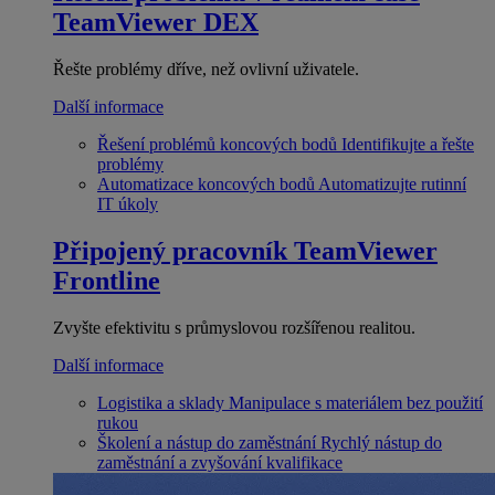
TeamViewer DEX
Řešte problémy dříve, než ovlivní uživatele.
Další informace
Řešení problémů koncových bodů
Identifikujte a řešte
problémy
Automatizace koncových bodů
Automatizujte rutinní
IT úkoly
Připojený pracovník
TeamViewer
Frontline
Zvyšte efektivitu s průmyslovou rozšířenou realitou.
Další informace
Logistika a sklady
Manipulace s materiálem bez použití
rukou
Školení a nástup do zaměstnání
Rychlý nástup do
zaměstnání a zvyšování kvalifikace