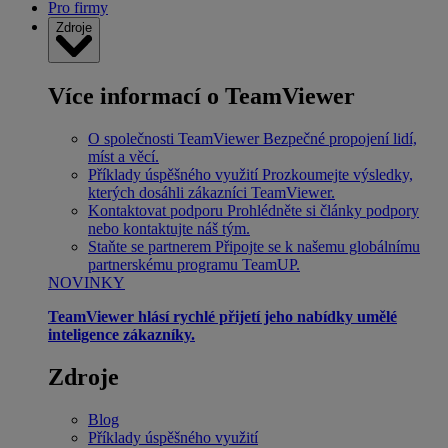
Pro firmy
Zdroje
Více informací o TeamViewer
O společnosti TeamViewer
Bezpečné propojení lidí,
míst a věcí.
Příklady úspěšného využití
Prozkoumejte výsledky,
kterých dosáhli zákazníci TeamViewer.
Kontaktovat podporu
Prohlédněte si články podpory
nebo kontaktujte náš tým.
Staňte se partnerem
Připojte se k našemu globálnímu
partnerskému programu TeamUP.
NOVINKY
TeamViewer hlásí rychlé přijetí jeho nabídky umělé
inteligence zákazníky.
Zdroje
Blog
Příklady úspěšného využití