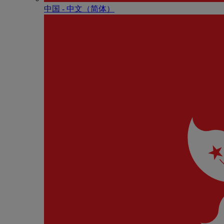
中国 - 中⽂（简体）