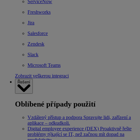
ServiceNow
Freshworks
Jira
Salesforce
Zendesk
Slack
Microsoft Teams
Zobrazit veškerou integraci
Řešení
Oblíbené případy použití
Vzdálený přístup a podpora
Spravujte lidi, zařízení a
aplikace – odkudkoli.
Digital employee experience (DEX)
Proaktivně řešte
problémy týkající se IT, než začnou mít dopad na
produktivitu.