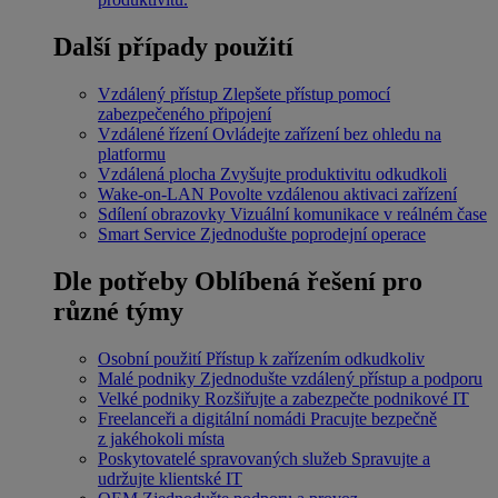
Další případy použití
Vzdálený přístup
Zlepšete přístup pomocí
zabezpečeného připojení
Vzdálené řízení
Ovládejte zařízení bez ohledu na
platformu
Vzdálená plocha
Zvyšujte produktivitu odkudkoli
Wake-on-LAN
Povolte vzdálenou aktivaci zařízení
Sdílení obrazovky
Vizuální komunikace v reálném čase
Smart Service
Zjednodušte poprodejní operace
Dle potřeby
Oblíbená řešení pro
různé týmy
Osobní použití
Přístup k zařízením odkudkoliv
Malé podniky
Zjednodušte vzdálený přístup a podporu
Velké podniky
Rozšiřujte a zabezpečte podnikové IT
Freelanceři a digitální nomádi
Pracujte bezpečně
z jakéhokoli místa
Poskytovatelé spravovaných služeb
Spravujte a
udržujte klientské IT