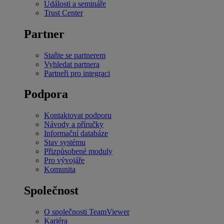
Události a semináře
Trust Center
Partner
Staňte se partnerem
Vyhledat partnera
Partneři pro integraci
Podpora
Kontaktovat podporu
Návody a příručky
Informační databáze
Stav systému
Přizpůsobené moduly
Pro vývojáře
Komunita
Společnost
O společnosti TeamViewer
Kariéra