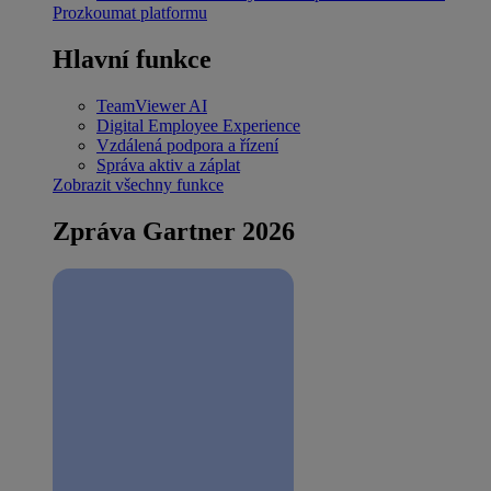
Prozkoumat platformu
Hlavní funkce
TeamViewer AI
Digital Employee Experience
Vzdálená podpora a řízení
Správa aktiv a záplat
Zobrazit všechny funkce
Zpráva Gartner 2026