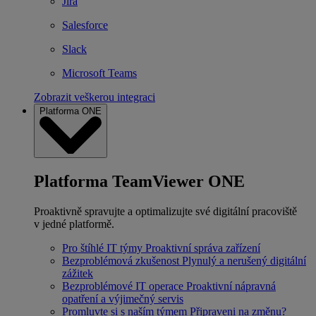
Jira
Salesforce
Slack
Microsoft Teams
Zobrazit veškerou integraci
Platforma ONE
Platforma TeamViewer ONE
Proaktivně spravujte a optimalizujte své digitální pracoviště
v jedné platformě.
Pro štíhlé IT týmy
Proaktivní správa zařízení
Bezproblémová zkušenost
Plynulý a nerušený digitální
zážitek
Bezproblémové IT operace
Proaktivní nápravná
opatření a výjimečný servis
Promluvte si s naším týmem
Připraveni na změnu?