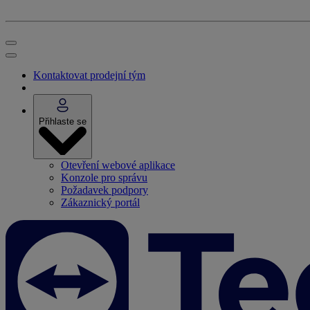
Kontaktovat prodejní tým
Přihlaste se
Otevření webové aplikace
Konzole pro správu
Požadavek podpory
Zákaznický portál