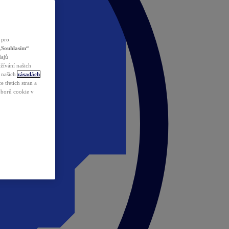
 pro
„Souhlasím“
dajů
žívání našich
v našich
zásadách
 třetích stran a
ouborů cookie v