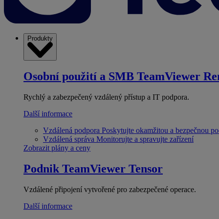
Produkty
Osobní použití a SMB
TeamViewer Re
Rychlý a zabezpečený vzdálený přístup a IT podpora.
Další informace
Vzdálená podpora
Poskytujte okamžitou a bezpečnou p
Vzdálená správa
Monitorujte a spravujte zařízení
Zobrazit plány a ceny
Podnik
TeamViewer Tensor
Vzdálené připojení vytvořené pro zabezpečené operace.
Další informace