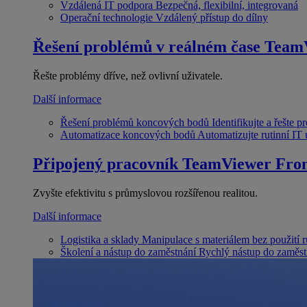
Vzdálená IT podpora
Bezpečná, flexibilní, integrovaná
Operační technologie
Vzdálený přístup do dílny
Řešení problémů v reálném čase
Team
Řešte problémy dříve, než ovlivní uživatele.
Další informace
Řešení problémů koncových bodů
Identifikujte a řešte 
Automatizace koncových bodů
Automatizujte rutinní IT
Připojený pracovník
TeamViewer Fron
Zvyšte efektivitu s průmyslovou rozšířenou realitou.
Další informace
Logistika a sklady
Manipulace s materiálem bez použití 
Školení a nástup do zaměstnání
Rychlý nástup do zaměst