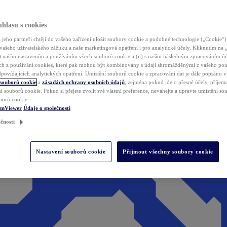
hlasu s cookies
jeho partneři chtějí do vašeho zařízení uložit soubory cookie a podobné technologie („Cookie“)
vašeho uživatelského zážitku a naše marketingová opatření i pro analytické účely. Kliknutím na
(i) naším nastavením a používáním všech souborů cookie a (ii) s naším následným zpracováním ú
h z používání cookies, které pak mohou být kombinovány s údaji shromážděnými z vašeho pou
povídajících analytických opatření. Umístění souborů cookie a zpracování dat je dále popsáno 
 souborů cookie
a
zásadách ochrany osobních údajů
, zejména pokud jde o přesné účely, příjemce
í souborů cookie. Pokud si přejete zvolit své vlastní preference, neváhejte a upravte umístění s
borů cookie.
amViewer
Údaje o společnosti
čnosti
Nastavení souborů cookie
Přijmout všechny soubory cookie