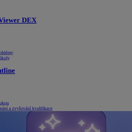
Viewer DEX
problémy
 úkoly
tline
rukou
nání a zvyšování kvalifikace