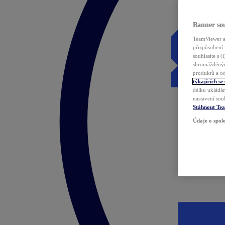
Banner sou
TeamViewer a 
přizpůsobení 
souhlasíte s 
shromážděnýc
produktů a od
týkajících se
délku ukládán
nastavení sou
Stáhnout Te
Údaje o spole