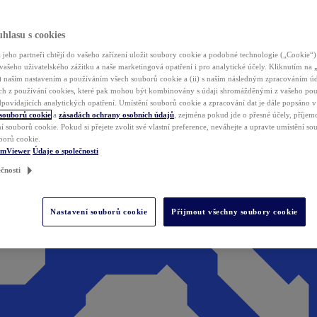
hlasu s cookies
jeho partneři chtějí do vašeho zařízení uložit soubory cookie a podobné technologie („Cookie“)
vašeho uživatelského zážitku a naše marketingová opatření i pro analytické účely. Kliknutím na
(i) naším nastavením a používáním všech souborů cookie a (ii) s naším následným zpracováním ú
h z používání cookies, které pak mohou být kombinovány s údaji shromážděnými z vašeho pou
povídajících analytických opatření. Umístění souborů cookie a zpracování dat je dále popsáno 
 souborů cookie
a
zásadách ochrany osobních údajů
, zejména pokud jde o přesné účely, příjemce
í souborů cookie. Pokud si přejete zvolit své vlastní preference, neváhejte a upravte umístění s
borů cookie.
amViewer
Údaje o společnosti
čnosti
Nastavení souborů cookie
Přijmout všechny soubory cookie