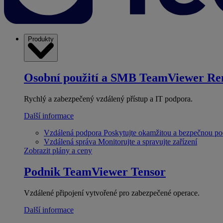
Produkty
Osobní použití a SMB
TeamViewer Re
Rychlý a zabezpečený vzdálený přístup a IT podpora.
Další informace
Vzdálená podpora
Poskytujte okamžitou a bezpečnou p
Vzdálená správa
Monitorujte a spravujte zařízení
Zobrazit plány a ceny
Podnik
TeamViewer Tensor
Vzdálené připojení vytvořené pro zabezpečené operace.
Další informace