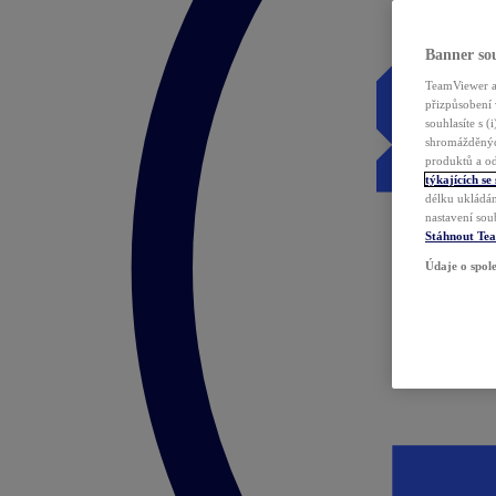
Banner sou
TeamViewer a 
přizpůsobení 
souhlasíte s 
shromážděnýc
produktů a od
týkajících se
délku ukládán
nastavení sou
Stáhnout Te
Údaje o spole