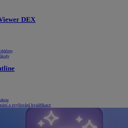
Viewer DEX
problémy
 úkoly
tline
rukou
nání a zvyšování kvalifikace