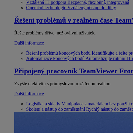
Vzdálená IT podpora
Bezpečná, flexibilní, integrovaná
Operační technologie
Vzdálený přístup do dílny
Řešení problémů v reálném čase
Team
Řešte problémy dříve, než ovlivní uživatele.
Další informace
Řešení problémů koncových bodů
Identifikujte a řešte 
Automatizace koncových bodů
Automatizujte rutinní IT
Připojený pracovník
TeamViewer Fron
Zvyšte efektivitu s průmyslovou rozšířenou realitou.
Další informace
Logistika a sklady
Manipulace s materiálem bez použití 
Školení a nástup do zaměstnání
Rychlý nástup do zaměst