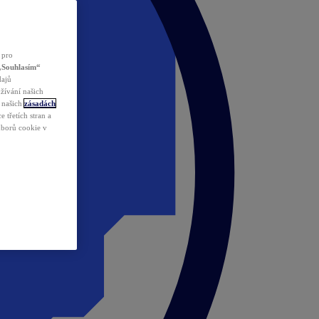
 pro
„Souhlasím“
dajů
žívání našich
v našich
zásadách
 třetích stran a
ouborů cookie v