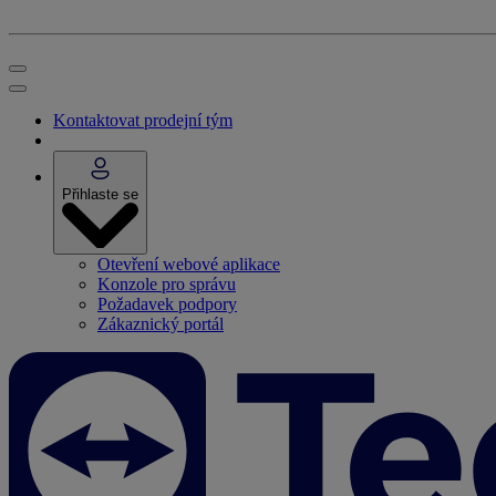
Kontaktovat prodejní tým
Přihlaste se
Otevření webové aplikace
Konzole pro správu
Požadavek podpory
Zákaznický portál