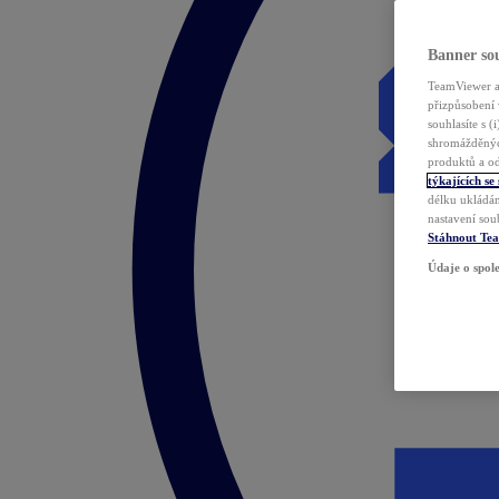
Banner sou
TeamViewer a 
přizpůsobení 
souhlasíte s 
shromážděnýc
produktů a od
týkajících se
délku ukládán
nastavení sou
Stáhnout Te
Údaje o spole