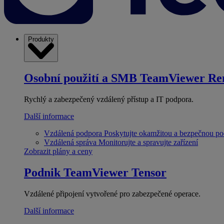
Produkty
Osobní použití a SMB
TeamViewer Re
Rychlý a zabezpečený vzdálený přístup a IT podpora.
Další informace
Vzdálená podpora
Poskytujte okamžitou a bezpečnou p
Vzdálená správa
Monitorujte a spravujte zařízení
Zobrazit plány a ceny
Podnik
TeamViewer Tensor
Vzdálené připojení vytvořené pro zabezpečené operace.
Další informace