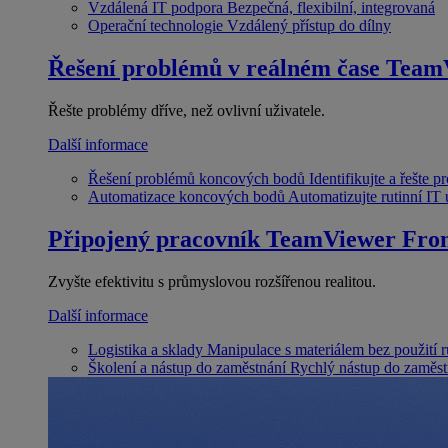
Vzdálená IT podpora
Bezpečná, flexibilní, integrovaná
Operační technologie
Vzdálený přístup do dílny
Řešení problémů v reálném čase
Team
Řešte problémy dříve, než ovlivní uživatele.
Další informace
Řešení problémů koncových bodů
Identifikujte a řešte 
Automatizace koncových bodů
Automatizujte rutinní IT
Připojený pracovník
TeamViewer Fron
Zvyšte efektivitu s průmyslovou rozšířenou realitou.
Další informace
Logistika a sklady
Manipulace s materiálem bez použití 
Školení a nástup do zaměstnání
Rychlý nástup do zaměst