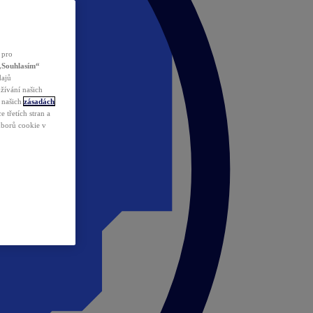
 pro
„Souhlasím“
dajů
žívání našich
v našich
zásadách
 třetích stran a
ouborů cookie v