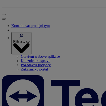
Kontaktovat prodejní tým
Přihlaste se
Otevření webové aplikace
Konzole pro správu
Požadavek podpory
Zákaznický portál