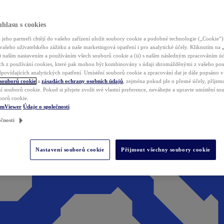
hlasu s cookies
jeho partneři chtějí do vašeho zařízení uložit soubory cookie a podobné technologie („Cookie“)
vašeho uživatelského zážitku a naše marketingová opatření i pro analytické účely. Kliknutím na
(i) naším nastavením a používáním všech souborů cookie a (ii) s naším následným zpracováním ú
h z používání cookies, které pak mohou být kombinovány s údaji shromážděnými z vašeho pou
povídajících analytických opatření. Umístění souborů cookie a zpracování dat je dále popsáno 
 souborů cookie
a
zásadách ochrany osobních údajů
, zejména pokud jde o přesné účely, příjemce
í souborů cookie. Pokud si přejete zvolit své vlastní preference, neváhejte a upravte umístění s
borů cookie.
amViewer
Údaje o společnosti
čnosti
Nastavení souborů cookie
Přijmout všechny soubory cookie