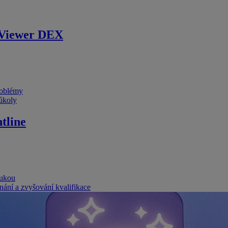
Viewer DEX
problémy
 úkoly
tline
rukou
nání a zvyšování kvalifikace