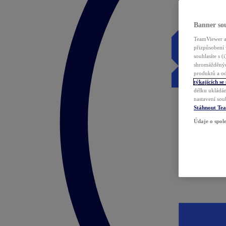
Banner sou
TeamViewer a 
přizpůsobení 
souhlasíte s 
shromážděnýc
produktů a od
týkajících se
délku ukládán
nastavení sou
Stáhnout Te
Údaje o spole