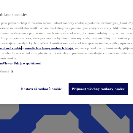
hlasu s cookies
jeho partneři chtějí do vašeho zařízení uložit soubory cookie a podobné technologie („Cookie“)
vašeho uživatelského zážitku a naše marketingová opatření i pro analytické účely. Kliknutím na
(i) naším nastavením a používáním všech souborů cookie a (ii) s naším následným zpracováním ú
h z používání cookies, které pak mohou být kombinovány s údaji shromážděnými z vašeho pou
povídajících analytických opatření. Umístění souborů cookie a zpracování dat je dále popsáno 
 souborů cookie
a
zásadách ochrany osobních údajů
, zejména pokud jde o přesné účely, příjemce
í souborů cookie. Pokud si přejete zvolit své vlastní preference, neváhejte a upravte umístění s
borů cookie.
amViewer
Údaje o společnosti
čnosti
Nastavení souborů cookie
Přijmout všechny soubory cookie