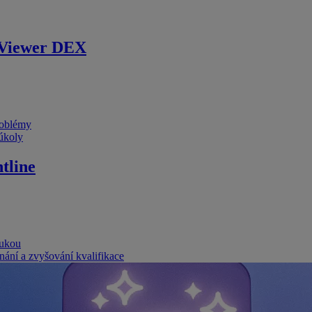
Viewer DEX
problémy
 úkoly
tline
rukou
nání a zvyšování kvalifikace