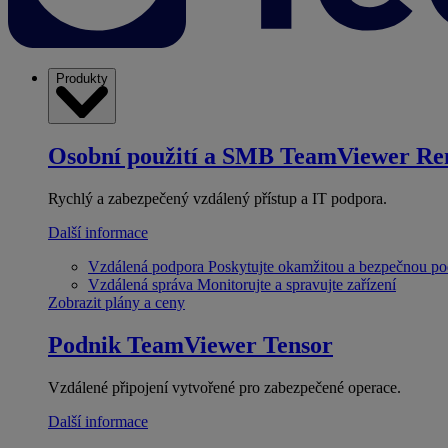
Produkty
Osobní použití a SMB
TeamViewer Re
Rychlý a zabezpečený vzdálený přístup a IT podpora.
Další informace
Vzdálená podpora
Poskytujte okamžitou a bezpečnou p
Vzdálená správa
Monitorujte a spravujte zařízení
Zobrazit plány a ceny
Podnik
TeamViewer Tensor
Vzdálené připojení vytvořené pro zabezpečené operace.
Další informace