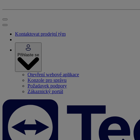
Kontaktovat prodejní tým
Přihlaste se
Otevření webové aplikace
Konzole pro správu
Požadavek podpory
Zákaznický portál