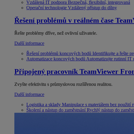
Vzdálená IT podpora
Bezpečná, flexibilní, integrovaná
Operační technologie
Vzdálený přístup do dílny
Řešení problémů v reálném čase
Team
Řešte problémy dříve, než ovlivní uživatele.
Další informace
Řešení problémů koncových bodů
Identifikujte a řešte 
Automatizace koncových bodů
Automatizujte rutinní IT
Připojený pracovník
TeamViewer Fron
Zvyšte efektivitu s průmyslovou rozšířenou realitou.
Další informace
Logistika a sklady
Manipulace s materiálem bez použití 
Školení a nástup do zaměstnání
Rychlý nástup do zaměst