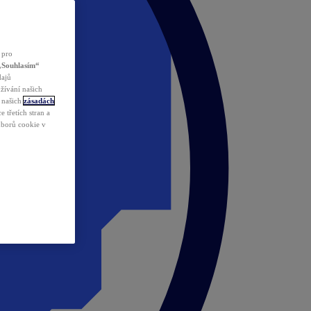
 pro
„Souhlasím“
dajů
žívání našich
v našich
zásadách
 třetích stran a
ouborů cookie v