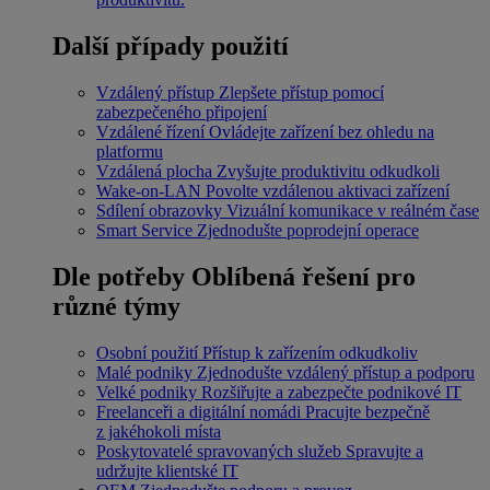
Další případy použití
Vzdálený přístup
Zlepšete přístup pomocí
zabezpečeného připojení
Vzdálené řízení
Ovládejte zařízení bez ohledu na
platformu
Vzdálená plocha
Zvyšujte produktivitu odkudkoli
Wake-on-LAN
Povolte vzdálenou aktivaci zařízení
Sdílení obrazovky
Vizuální komunikace v reálném čase
Smart Service
Zjednodušte poprodejní operace
Dle potřeby
Oblíbená řešení pro
různé týmy
Osobní použití
Přístup k zařízením odkudkoliv
Malé podniky
Zjednodušte vzdálený přístup a podporu
Velké podniky
Rozšiřujte a zabezpečte podnikové IT
Freelanceři a digitální nomádi
Pracujte bezpečně
z jakéhokoli místa
Poskytovatelé spravovaných služeb
Spravujte a
udržujte klientské IT