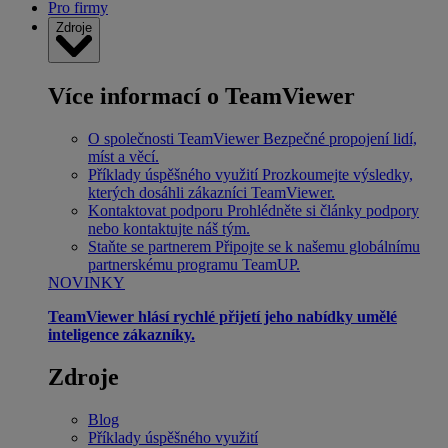
Pro firmy
Zdroje
Více informací o TeamViewer
O společnosti TeamViewer
Bezpečné propojení lidí,
míst a věcí.
Příklady úspěšného využití
Prozkoumejte výsledky,
kterých dosáhli zákazníci TeamViewer.
Kontaktovat podporu
Prohlédněte si články podpory
nebo kontaktujte náš tým.
Staňte se partnerem
Připojte se k našemu globálnímu
partnerskému programu TeamUP.
NOVINKY
TeamViewer hlásí rychlé přijetí jeho nabídky umělé
inteligence zákazníky.
Zdroje
Blog
Příklady úspěšného využití