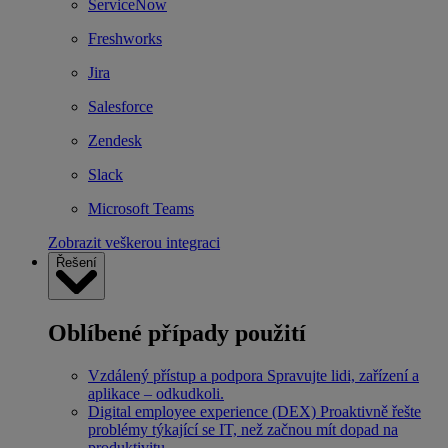
ServiceNow
Freshworks
Jira
Salesforce
Zendesk
Slack
Microsoft Teams
Zobrazit veškerou integraci
Řešení
Oblíbené případy použití
Vzdálený přístup a podpora
Spravujte lidi, zařízení a
aplikace – odkudkoli.
Digital employee experience (DEX)
Proaktivně řešte
problémy týkající se IT, než začnou mít dopad na
produktivitu.