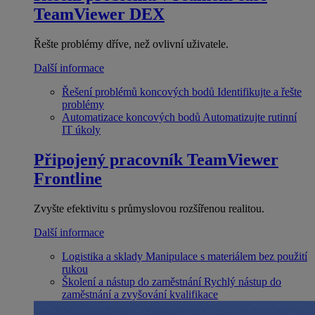
TeamViewer DEX
Řešte problémy dříve, než ovlivní uživatele.
Další informace
Řešení problémů koncových bodů
Identifikujte a řešte
problémy
Automatizace koncových bodů
Automatizujte rutinní
IT úkoly
Připojený pracovník
TeamViewer
Frontline
Zvyšte efektivitu s průmyslovou rozšířenou realitou.
Další informace
Logistika a sklady
Manipulace s materiálem bez použití
rukou
Školení a nástup do zaměstnání
Rychlý nástup do
zaměstnání a zvyšování kvalifikace