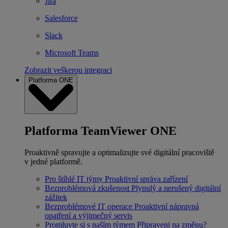
Jira
Salesforce
Slack
Microsoft Teams
Zobrazit veškerou integraci
Platforma ONE
Platforma TeamViewer ONE
Proaktivně spravujte a optimalizujte své digitální pracoviště
v jedné platformě.
Pro štíhlé IT týmy
Proaktivní správa zařízení
Bezproblémová zkušenost
Plynulý a nerušený digitální
zážitek
Bezproblémové IT operace
Proaktivní nápravná
opatření a výjimečný servis
Promluvte si s naším týmem
Připraveni na změnu?