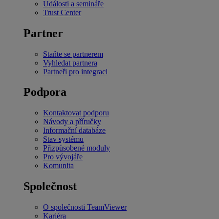
Události a semináře
Trust Center
Partner
Staňte se partnerem
Vyhledat partnera
Partneři pro integraci
Podpora
Kontaktovat podporu
Návody a příručky
Informační databáze
Stav systému
Přizpůsobené moduly
Pro vývojáře
Komunita
Společnost
O společnosti TeamViewer
Kariéra