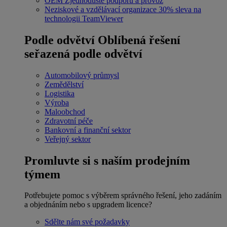
OEM
Zjednodušte podporu a provoz
Neziskové a vzdělávací organizace
30% sleva na
technologii TeamViewer
Podle odvětví
Oblíbená řešení
seřazená podle odvětví
Automobilový průmysl
Zemědělství
Logistika
Výroba
Maloobchod
Zdravotní péče
Bankovní a finanční sektor
Veřejný sektor
Promluvte si s naším prodejním
týmem
Potřebujete pomoc s výběrem správného řešení, jeho zadáním
a objednáním nebo s upgradem licence?
Sdělte nám své požadavky