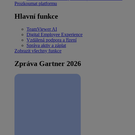
Prozkoumat platformu
Hlavní funkce
TeamViewer AI
Digital Employee Experience
Vzdálená podpora a řízení
Správa aktiv a záplat
Zobrazit všechny funkce
Zpráva Gartner 2026