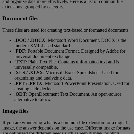
and organize data more effectively. Here is a list of common file
extensions, grouped by category.
Document files
These files are used for creating text-based or formatted documents.
.DOC / .DOCX
: Microsoft Word Document. DOCX is the
modern XML-based standard.
.PDF
: Portable Document Format. Designed by Adobe for
universal document exchange.
.TXT
: Plain Text File. Contains unformatted text and is
universally compatible.
.XLS / .XLSX
: Microsoft Excel Spreadsheet. Used for
organizing and analyzing data.
.PPT / .PPTX
: Microsoft PowerPoint Presentation. Used for
creating slide decks.
.ODT
: OpenDocument Text Document. An open-source
alternative to .docx.
Image files
If you are wondering what is a common file extension for a digital
image, the answer depends on the use case. Different image formats
are optimized for different needs such as web display, printing,