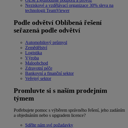
OEM
Zjednodušte podporu a provoz
Neziskové a vzdělávací organizace
30% sleva na
technologii TeamViewer
Podle odvětví
Oblíbená řešení
seřazená podle odvětví
Automobilový průmysl
Zemědělství
Logistika
Výroba
Maloobchod
Zdravotní péče
Bankovní a finanční sektor
Veřejný sektor
Promluvte si s naším prodejním
týmem
Potřebujete pomoc s výběrem správného řešení, jeho zadáním
a objednáním nebo s upgradem licence?
Sdělte nám své požadavky