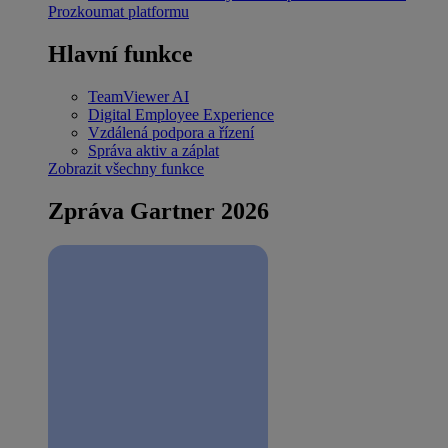
Prozkoumat platformu
Hlavní funkce
TeamViewer AI
Digital Employee Experience
Vzdálená podpora a řízení
Správa aktiv a záplat
Zobrazit všechny funkce
Zpráva Gartner 2026