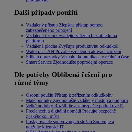
Další případy použití
Vzdálený přístup
Zlepšete přístup pomocí
zabezpečeného připojení
Vzdálené řízení
Ovládejte zařízení bez ohledu na
platformu
Vzdálená plocha
Zvyšujte produktivitu odkudkoli
Wake-on-LAN
Povolte vzdálenou aktivaci zařízení
Sdílení obrazovky
Vizuální komunikace v reálném čase
Smart Service
Zjednodušte poprodejní operace
Dle potřeby
Oblíbená řešení pro
různé týmy
Osobní použití
Přístup k zařízením odkudkoliv
Malé podniky
Zjednodušte vzdálený přístup a podporu
Velké podniky
Rozšiřujte a zabezpečte podnikové IT
Freelanceři a digitální nomádi
Pracujte bezpečně
z jakéhokoli místa
Poskytovatelé spravovaných služeb
Spravujte a
udržujte klientské IT