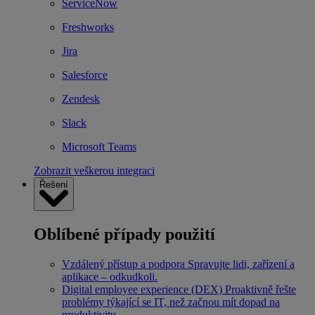
ServiceNow
Freshworks
Jira
Salesforce
Zendesk
Slack
Microsoft Teams
Zobrazit veškerou integraci
Řešení
Oblíbené případy použití
Vzdálený přístup a podpora
Spravujte lidi, zařízení a
aplikace – odkudkoli.
Digital employee experience (DEX)
Proaktivně řešte
problémy týkající se IT, než začnou mít dopad na
produktivitu.