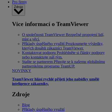
Pro firmy
Zdroje
Více informací o TeamViewer
O společnosti TeamViewer
Bezpečné propojení lidí,
míst a věcí.
Příklady úspěšného využití
Prozkoumejte výsledky,
kterých dosáhli zákazníci TeamViewer.
Kontaktovat podporu
Prohlédněte si články podpory
nebo kontaktujte náš tým.
Staňte se partnerem
Připojte se k našemu globálnímu
partnerskému programu TeamUP.
NOVINKY
TeamViewer hlásí rychlé přijetí jeho nabídky umělé
inteligence zákazníky.
Zdroje
Blog
Příklady úspěšného využití