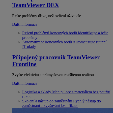
TeamViewer DEX
Řešte problémy dříve, než ovlivní uživatele.
Další informace
Řešení problémů koncových bodů
Identifikujte a řešte
problémy
Automatizace koncových bodů
Automatizujte rutinní
IT úkoly
Připojený pracovník
TeamViewer
Frontline
Zvyšte efektivitu s průmyslovou rozšířenou realitou.
Další informace
Logistika a sklady
Manipulace s materiálem bez použití
rukou
Školení a nástup do zaměstnání
Rychlý nástup do
zaměstnání a zvyšování kvalifikace