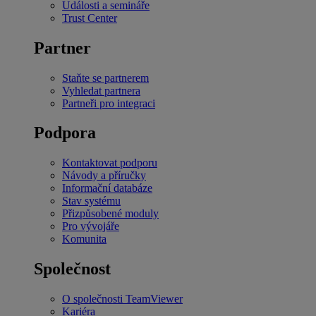
Události a semináře
Trust Center
Partner
Staňte se partnerem
Vyhledat partnera
Partneři pro integraci
Podpora
Kontaktovat podporu
Návody a příručky
Informační databáze
Stav systému
Přizpůsobené moduly
Pro vývojáře
Komunita
Společnost
O společnosti TeamViewer
Kariéra