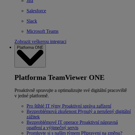
Jira
Salesforce
Slack
Microsoft Teams
Zobrazit veškerou integraci
Platforma ONE
Platforma TeamViewer ONE
Proaktivně spravujte a optimalizujte své digitální pracoviště
v jedné platformě.
Pro štíhlé IT týmy
Proaktivní správa zařízení
Bezproblémová zkušenost
Plynulý a nerušený digitální
zážitek
Bezproblémové IT operace
Proaktivní nápravná
opatření a výjimečný servis
Promluvte si s naším týmem
Připraveni na změnu?