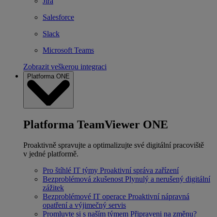
Jira
Salesforce
Slack
Microsoft Teams
Zobrazit veškerou integraci
Platforma ONE
Platforma TeamViewer ONE
Proaktivně spravujte a optimalizujte své digitální pracoviště
v jedné platformě.
Pro štíhlé IT týmy
Proaktivní správa zařízení
Bezproblémová zkušenost
Plynulý a nerušený digitální
zážitek
Bezproblémové IT operace
Proaktivní nápravná
opatření a výjimečný servis
Promluvte si s naším týmem
Připraveni na změnu?