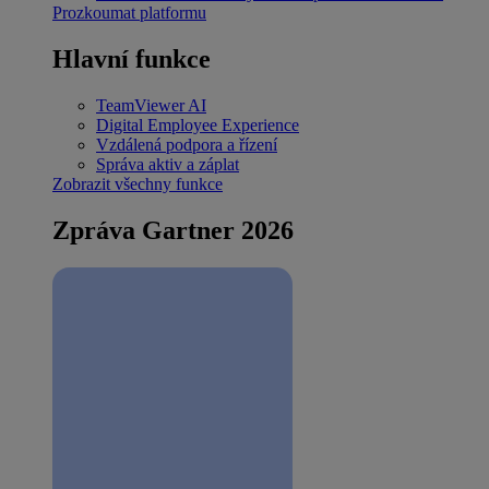
Prozkoumat platformu
Hlavní funkce
TeamViewer AI
Digital Employee Experience
Vzdálená podpora a řízení
Správa aktiv a záplat
Zobrazit všechny funkce
Zpráva Gartner 2026