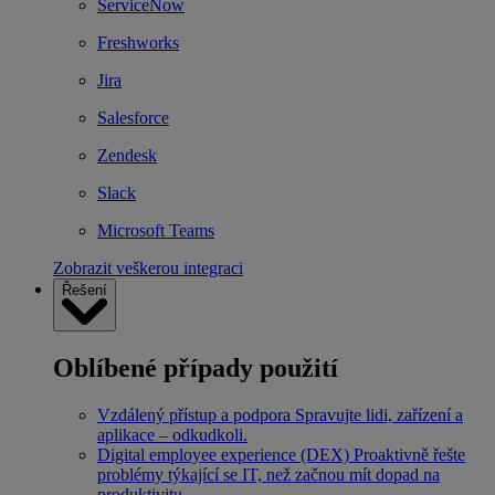
ServiceNow
Freshworks
Jira
Salesforce
Zendesk
Slack
Microsoft Teams
Zobrazit veškerou integraci
Řešení
Oblíbené případy použití
Vzdálený přístup a podpora
Spravujte lidi, zařízení a
aplikace – odkudkoli.
Digital employee experience (DEX)
Proaktivně řešte
problémy týkající se IT, než začnou mít dopad na
produktivitu.