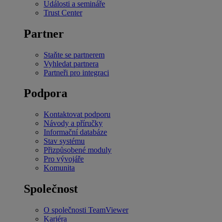
Události a semináře
Trust Center
Partner
Staňte se partnerem
Vyhledat partnera
Partneři pro integraci
Podpora
Kontaktovat podporu
Návody a příručky
Informační databáze
Stav systému
Přizpůsobené moduly
Pro vývojáře
Komunita
Společnost
O společnosti TeamViewer
Kariéra