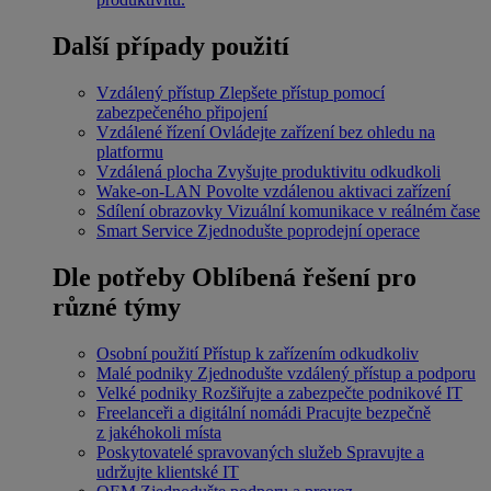
Další případy použití
Vzdálený přístup
Zlepšete přístup pomocí
zabezpečeného připojení
Vzdálené řízení
Ovládejte zařízení bez ohledu na
platformu
Vzdálená plocha
Zvyšujte produktivitu odkudkoli
Wake-on-LAN
Povolte vzdálenou aktivaci zařízení
Sdílení obrazovky
Vizuální komunikace v reálném čase
Smart Service
Zjednodušte poprodejní operace
Dle potřeby
Oblíbená řešení pro
různé týmy
Osobní použití
Přístup k zařízením odkudkoliv
Malé podniky
Zjednodušte vzdálený přístup a podporu
Velké podniky
Rozšiřujte a zabezpečte podnikové IT
Freelanceři a digitální nomádi
Pracujte bezpečně
z jakéhokoli místa
Poskytovatelé spravovaných služeb
Spravujte a
udržujte klientské IT