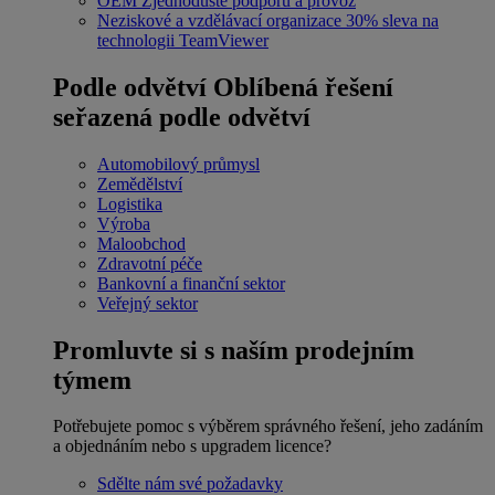
OEM
Zjednodušte podporu a provoz
Neziskové a vzdělávací organizace
30% sleva na
technologii TeamViewer
Podle odvětví
Oblíbená řešení
seřazená podle odvětví
Automobilový průmysl
Zemědělství
Logistika
Výroba
Maloobchod
Zdravotní péče
Bankovní a finanční sektor
Veřejný sektor
Promluvte si s naším prodejním
týmem
Potřebujete pomoc s výběrem správného řešení, jeho zadáním
a objednáním nebo s upgradem licence?
Sdělte nám své požadavky