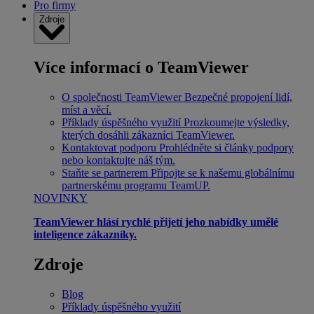
Pro firmy
Zdroje
Více informací o TeamViewer
O společnosti TeamViewer
Bezpečné propojení lidí,
míst a věcí.
Příklady úspěšného využití
Prozkoumejte výsledky,
kterých dosáhli zákazníci TeamViewer.
Kontaktovat podporu
Prohlédněte si články podpory
nebo kontaktujte náš tým.
Staňte se partnerem
Připojte se k našemu globálnímu
partnerskému programu TeamUP.
NOVINKY
TeamViewer hlásí rychlé přijetí jeho nabídky umělé
inteligence zákazníky.
Zdroje
Blog
Příklady úspěšného využití