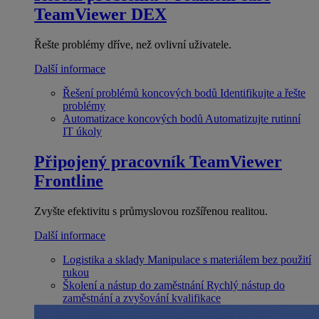
TeamViewer DEX
Řešte problémy dříve, než ovlivní uživatele.
Další informace
Řešení problémů koncových bodů
Identifikujte a řešte
problémy
Automatizace koncových bodů
Automatizujte rutinní
IT úkoly
Připojený pracovník
TeamViewer
Frontline
Zvyšte efektivitu s průmyslovou rozšířenou realitou.
Další informace
Logistika a sklady
Manipulace s materiálem bez použití
rukou
Školení a nástup do zaměstnání
Rychlý nástup do
zaměstnání a zvyšování kvalifikace