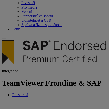
Investoři
Pro média
Vedení
Partnerství ve sportu
Udržitelnost a CSR
Správa a řízení společnosti
Ceny
Integration
TeamViewer Frontline & SAP
Get started