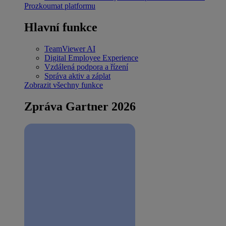
Prozkoumat platformu
Hlavní funkce
TeamViewer AI
Digital Employee Experience
Vzdálená podpora a řízení
Správa aktiv a záplat
Zobrazit všechny funkce
Zpráva Gartner 2026