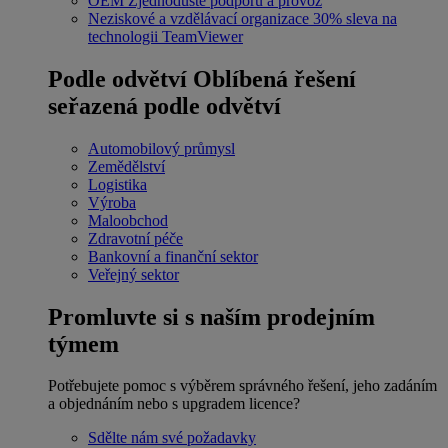
OEM
Zjednodušte podporu a provoz
Neziskové a vzdělávací organizace
30% sleva na
technologii TeamViewer
Podle odvětví
Oblíbená řešení
seřazená podle odvětví
Automobilový průmysl
Zemědělství
Logistika
Výroba
Maloobchod
Zdravotní péče
Bankovní a finanční sektor
Veřejný sektor
Promluvte si s naším prodejním
týmem
Potřebujete pomoc s výběrem správného řešení, jeho zadáním
a objednáním nebo s upgradem licence?
Sdělte nám své požadavky