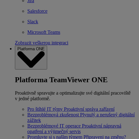
Jira
Salesforce
Slack
Microsoft Teams
Zobrazit veškerou integraci
Platforma ONE
Platforma TeamViewer ONE
Proaktivně spravujte a optimalizujte své digitální pracoviště
v jedné platformě.
Pro štíhlé IT týmy
Proaktivní správa zařízení
Bezproblémová zkušenost
Plynulý a nerušený digitální
zážitek
Bezproblémové IT operace
Proaktivní nápravná
opatření a výjimečný servis
Promluvte si s naším týmem
Připraveni na změnu?