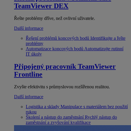
TeamViewer DEX
Řešte problémy dříve, než ovlivní uživatele.
Další informace
Řešení problémů koncových bodů
Identifikujte a řešte
problémy
Automatizace koncových bodů
Automatizujte rutinní
IT úkoly
Připojený pracovník
TeamViewer
Frontline
Zvyšte efektivitu s průmyslovou rozšířenou realitou.
Další informace
Logistika a sklady
Manipulace s materiálem bez použití
rukou
Školení a nástup do zaměstnání
Rychlý nástup do
zaměstnání a zvyšování kvalifikace