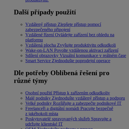
Další případy použití
Vzdálený přístup
Zlepšete přístup pomocí
zabezpečeného připojení
Vzdálené řízení
Ovládejte zařízení bez ohledu na
platformu
Vzdálená plocha
Zvyšujte produktivitu odkudkoli
Wake-on-LAN
Povolte vzdálenou aktivaci zařízení
Sdílení obrazovky
Vizuální komunikace v reálném čase
Smart Service
Zjednodušte poprodejní operace
Dle potřeby
Oblíbená řešení pro
různé týmy
Osobní použití
Přístup k zařízením odkudkoliv
Malé podniky
Zjednodušte vzdálený přístup a podporu
Velké podniky
Rozšiřujte a zabezpečte podnikové IT
Freelanceři a digitální nomádi
Pracujte bezpečně
z jakéhokoli místa
Poskytovatelé spravovaných služeb
Spravujte a
udržujte klientské IT