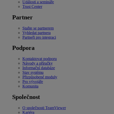
Události a semináře
Trust Center
Partner
Staňte se partnerem
Vyhledat partnera
Partneři pro integraci
Podpora
Kontaktovat podporu
Návody a příručky
Informační databáze
Stav systému
Přizpůsobené moduly
Pro vývojáře
Komunita
Společnost
O společnosti TeamViewer
Kariéra