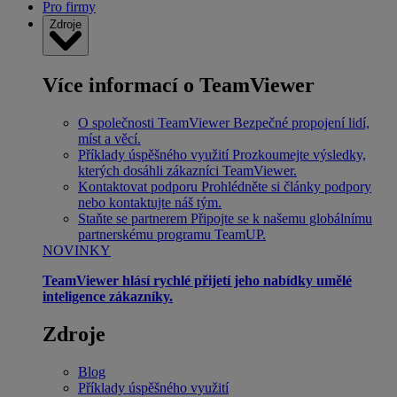
Pro firmy
Zdroje
Více informací o TeamViewer
O společnosti TeamViewer
Bezpečné propojení lidí,
míst a věcí.
Příklady úspěšného využití
Prozkoumejte výsledky,
kterých dosáhli zákazníci TeamViewer.
Kontaktovat podporu
Prohlédněte si články podpory
nebo kontaktujte náš tým.
Staňte se partnerem
Připojte se k našemu globálnímu
partnerskému programu TeamUP.
NOVINKY
TeamViewer hlásí rychlé přijetí jeho nabídky umělé
inteligence zákazníky.
Zdroje
Blog
Příklady úspěšného využití