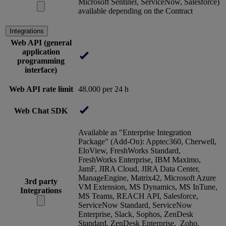
Microsoft Sentinel, ServiceNow, Salesforce)
available depending on the Contract
Integrations
Web API (general
application
programming
interface)
Web API rate limit
48.000 per 24 h
Web Chat SDK
Available as "Enterprise Integration
Package" (Add-On): Apptec360, Cherwell,
EloView, FreshWorks Standard,
FreshWorks Enterprise, IBM Maximo,
JamF, JIRA Cloud, JIRA Data Center,
ManageEngine, Matrix42, Microsoft Azure
3rd party
VM Extension, MS Dynamics, MS InTune,
Integrations
MS Teams, REACH API, Salesforce,
ServiceNow Standard, ServiceNow
Enterprise, Slack, Sophos, ZenDesk
Standard, ZenDesk Enterprise, Zoho.