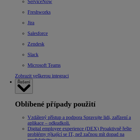
ServiceNow
Freshworks
Jira
Salesforce
Zendesk
Slack
Microsoft Teams
Zobrazit veškerou integraci
Řešení
Oblíbené případy použití
Vzdálený přístup a podpora
Spravujte lidi, zařízení a
aplikace – odkudkoli.
Digital employee experience (DEX)
Proaktivně řešte
problémy týkající se IT, než začnou mít dopad na
produktivitu.