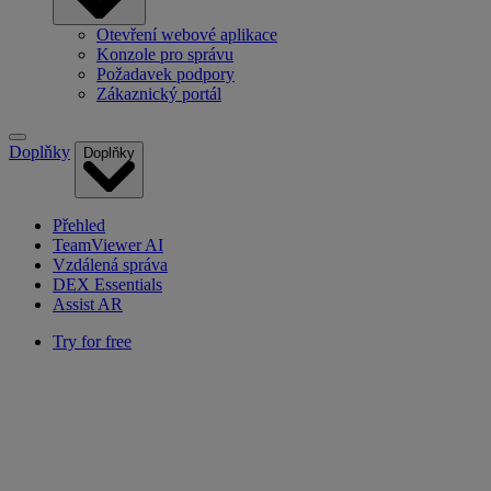
Otevření webové aplikace
Konzole pro správu
Požadavek podpory
Zákaznický portál
Doplňky
Doplňky
Přehled
TeamViewer AI
Vzdálená správa
DEX Essentials
Assist AR
Try for free