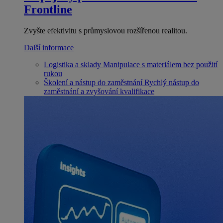
Frontline
Zvyšte efektivitu s průmyslovou rozšířenou realitou.
Další informace
Logistika a sklady
Manipulace s materiálem bez použití
rukou
Školení a nástup do zaměstnání
Rychlý nástup do
zaměstnání a zvyšování kvalifikace