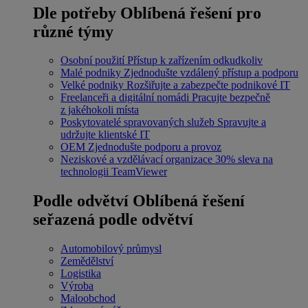
Dle potřeby
Oblíbená řešení pro
různé týmy
Osobní použití
Přístup k zařízením odkudkoliv
Malé podniky
Zjednodušte vzdálený přístup a podporu
Velké podniky
Rozšiřujte a zabezpečte podnikové IT
Freelanceři a digitální nomádi
Pracujte bezpečně
z jakéhokoli místa
Poskytovatelé spravovaných služeb
Spravujte a
udržujte klientské IT
OEM
Zjednodušte podporu a provoz
Neziskové a vzdělávací organizace
30% sleva na
technologii TeamViewer
Podle odvětví
Oblíbená řešení
seřazená podle odvětví
Automobilový průmysl
Zemědělství
Logistika
Výroba
Maloobchod