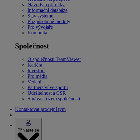
Návody a příručky
Informační databáze
Stav systému
Přizpůsobené moduly
Pro vývojáře
Komunita
Společnost
O společnosti TeamViewer
Kariéra
Investoři
Pro média
Vedení
Partnerství ve sportu
Udržitelnost a CSR
Správa a řízení společnosti
Kontaktovat prodejní tým
Přihlaste se