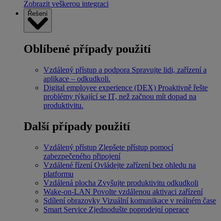
Zobrazit veškerou integraci
Řešení
Oblíbené případy použití
Vzdálený přístup a podpora
Spravujte lidi, zařízení a
aplikace – odkudkoli.
Digital employee experience (DEX)
Proaktivně řešte
problémy týkající se IT, než začnou mít dopad na
produktivitu.
Další případy použití
Vzdálený přístup
Zlepšete přístup pomocí
zabezpečeného připojení
Vzdálené řízení
Ovládejte zařízení bez ohledu na
platformu
Vzdálená plocha
Zvyšujte produktivitu odkudkoli
Wake-on-LAN
Povolte vzdálenou aktivaci zařízení
Sdílení obrazovky
Vizuální komunikace v reálném čase
Smart Service
Zjednodušte poprodejní operace