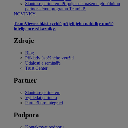
Staňte se partnerem
Připojte se k našemu globálnímu
partnerskému programu TeamUP.
NOVINKY
TeamViewer hlásí rychlé přijetí jeho nabídky umělé
inteligence zákazníky.
Zdroje
Blog
Příklady úspěšného využití
Události a semináře
Trust Center
Partner
Staňte se partnerem
Vyhledat partnera
Partneři pro integraci
Podpora
Kontaktovat podporu