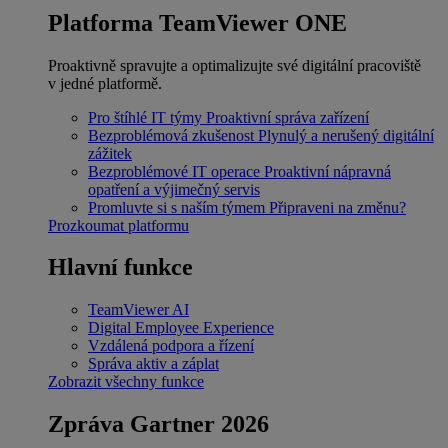
Platforma TeamViewer ONE
Proaktivně spravujte a optimalizujte své digitální pracoviště
v jedné platformě.
Pro štíhlé IT týmy
Proaktivní správa zařízení
Bezproblémová zkušenost
Plynulý a nerušený digitální
zážitek
Bezproblémové IT operace
Proaktivní nápravná
opatření a výjimečný servis
Promluvte si s naším týmem
Připraveni na změnu?
Prozkoumat platformu
Hlavní funkce
TeamViewer AI
Digital Employee Experience
Vzdálená podpora a řízení
Správa aktiv a záplat
Zobrazit všechny funkce
Zpráva Gartner 2026