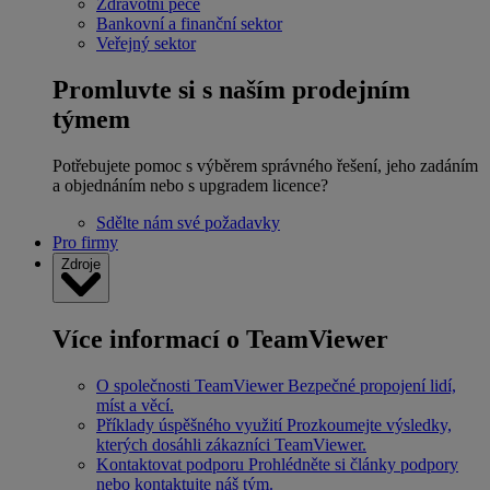
Zdravotní péče
Bankovní a finanční sektor
Veřejný sektor
Promluvte si s naším prodejním
týmem
Potřebujete pomoc s výběrem správného řešení, jeho zadáním
a objednáním nebo s upgradem licence?
Sdělte nám své požadavky
Pro firmy
Zdroje
Více informací o TeamViewer
O společnosti TeamViewer
Bezpečné propojení lidí,
míst a věcí.
Příklady úspěšného využití
Prozkoumejte výsledky,
kterých dosáhli zákazníci TeamViewer.
Kontaktovat podporu
Prohlédněte si články podpory
nebo kontaktujte náš tým.