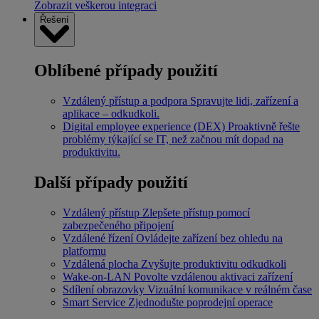
Zobrazit veškerou integraci
Řešení
Oblíbené případy použití
Vzdálený přístup a podpora
Spravujte lidi, zařízení a
aplikace – odkudkoli.
Digital employee experience (DEX)
Proaktivně řešte
problémy týkající se IT, než začnou mít dopad na
produktivitu.
Další případy použití
Vzdálený přístup
Zlepšete přístup pomocí
zabezpečeného připojení
Vzdálené řízení
Ovládejte zařízení bez ohledu na
platformu
Vzdálená plocha
Zvyšujte produktivitu odkudkoli
Wake-on-LAN
Povolte vzdálenou aktivaci zařízení
Sdílení obrazovky
Vizuální komunikace v reálném čase
Smart Service
Zjednodušte poprodejní operace