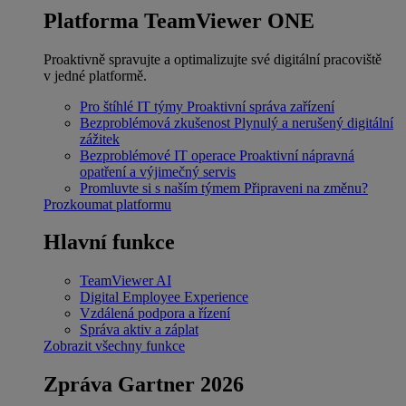
Platforma TeamViewer ONE
Proaktivně spravujte a optimalizujte své digitální pracoviště
v jedné platformě.
Pro štíhlé IT týmy
Proaktivní správa zařízení
Bezproblémová zkušenost
Plynulý a nerušený digitální
zážitek
Bezproblémové IT operace
Proaktivní nápravná
opatření a výjimečný servis
Promluvte si s naším týmem
Připraveni na změnu?
Prozkoumat platformu
Hlavní funkce
TeamViewer AI
Digital Employee Experience
Vzdálená podpora a řízení
Správa aktiv a záplat
Zobrazit všechny funkce
Zpráva Gartner 2026