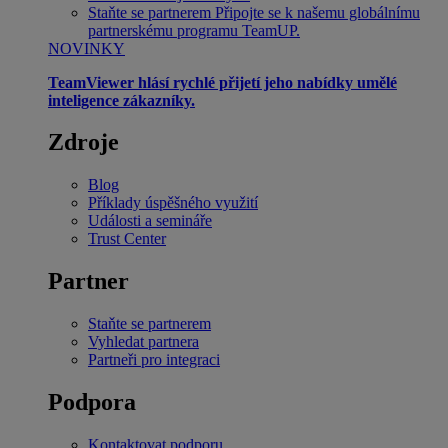
Staňte se partnerem
Připojte se k našemu globálnímu
partnerskému programu TeamUP.
NOVINKY
TeamViewer hlásí rychlé přijetí jeho nabídky umělé
inteligence zákazníky.
Zdroje
Blog
Příklady úspěšného využití
Události a semináře
Trust Center
Partner
Staňte se partnerem
Vyhledat partnera
Partneři pro integraci
Podpora
Kontaktovat podporu