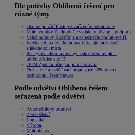
Dle potřeby
Oblíbená řešení pro
různé týmy
Osobní použití
Přístup k zařízením odkudkoliv
Malé podniky
Zjednodušte vzdálený přístup a podporu
Velké podniky
Rozšiřujte a zabezpečte podnikové IT
Freelanceři a digitální nomádi
Pracujte bezpečně
z jakéhokoli místa
Poskytovatelé spravovaných služeb
Spravujte a
udržujte klientské IT
OEM
Zjednodušte podporu a provoz
Neziskové a vzdělávací organizace
30% sleva na
technologii TeamViewer
Podle odvětví
Oblíbená řešení
seřazená podle odvětví
Automobilový průmysl
Zemědělství
Logistika
Výroba
Maloobchod