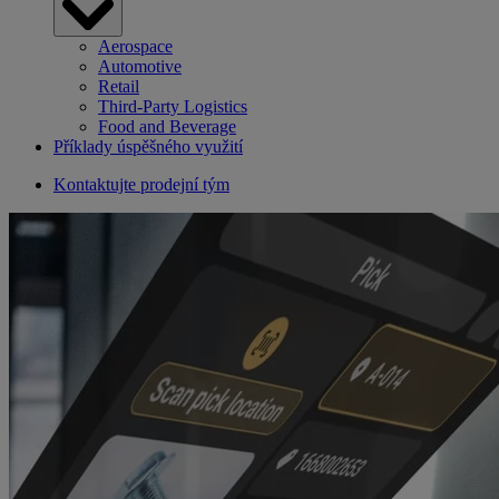
Aerospace
Automotive
Retail
Third-Party Logistics
Food and Beverage
Příklady úspěšného využití
Kontaktujte prodejní tým