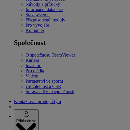
Návody a příručky
Informační databáze
Stav systému
Přizpůsobené moduly
Pro vývojáře
Komunita
Společnost
O společnosti TeamViewer
Kariéra
Investoři
Pro média
Vedení
Partnerství ve sportu
Udržitelnost a CSR
Správa a řízení společnosti
Kontaktovat prodejní tým
Přihlaste se