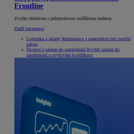
Frontline
Zvyšte efektivitu s průmyslovou rozšířenou realitou.
Další informace
Logistika a sklady
Manipulace s materiálem bez použití
rukou
Školení a nástup do zaměstnání
Rychlý nástup do
zaměstnání a zvyšování kvalifikace