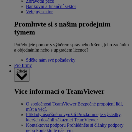
Zdravotní péče
Bankovní a finanční sektor
Veřejný sektor
Promluvte si s naším prodejním
týmem
Potřebujete pomoc s výběrem správného řešení, jeho zadáním
a objednáním nebo s upgradem licence?
Sdělte nám své požadavky
Pro firmy
Zdroje
Více informací o TeamViewer
O společnosti TeamViewer
Bezpečné propojení lidí,
míst a věcí.
Příklady úspěšného využití
Prozkoumejte výsledky,
kterých dosáhli zákazníci TeamViewer.
Kontaktovat podporu
Prohlédněte si články podpory
nebo kontaktujte náš tým.