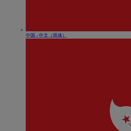
中国 - 中⽂（简体）