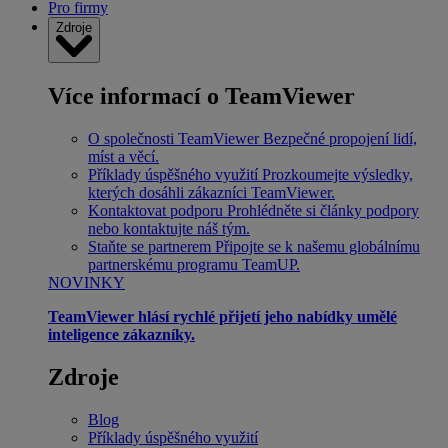
Pro firmy
Zdroje
Více informací o TeamViewer
O společnosti TeamViewer
Bezpečné propojení lidí,
míst a věcí.
Příklady úspěšného využití
Prozkoumejte výsledky,
kterých dosáhli zákazníci TeamViewer.
Kontaktovat podporu
Prohlédněte si články podpory
nebo kontaktujte náš tým.
Staňte se partnerem
Připojte se k našemu globálnímu
partnerskému programu TeamUP.
NOVINKY
TeamViewer hlásí rychlé přijetí jeho nabídky umělé
inteligence zákazníky.
Zdroje
Blog
Příklady úspěšného využití