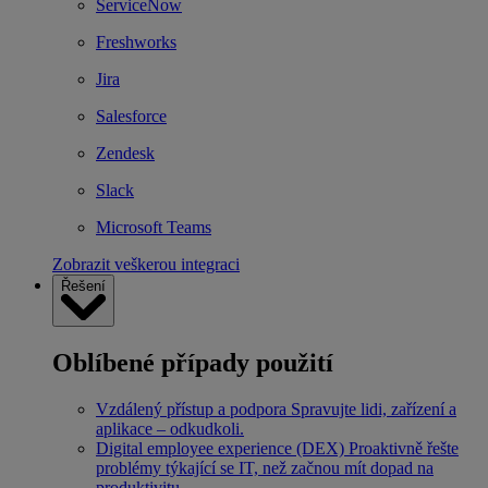
ServiceNow
Freshworks
Jira
Salesforce
Zendesk
Slack
Microsoft Teams
Zobrazit veškerou integraci
Řešení
Oblíbené případy použití
Vzdálený přístup a podpora
Spravujte lidi, zařízení a
aplikace – odkudkoli.
Digital employee experience (DEX)
Proaktivně řešte
problémy týkající se IT, než začnou mít dopad na
produktivitu.