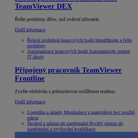
TeamViewer DEX
Řešte problémy dříve, než ovlivní uživatele.
Další informace
Řešení problémů koncových bodů
Identifikujte a řešte
problémy
Automatizace koncových bodů
Automatizujte rutinní
IT úkoly
Připojený pracovník
TeamViewer
Frontline
Zvyšte efektivitu s průmyslovou rozšířenou realitou.
Další informace
Logistika a sklady
Manipulace s materiálem bez použití
rukou
Školení a nástup do zaměstnání
Rychlý nástup do
zaměstnání a zvyšování kvalifikace