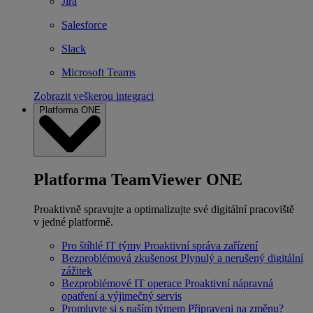
Jira
Salesforce
Slack
Microsoft Teams
Zobrazit veškerou integraci
Platforma ONE
Platforma TeamViewer ONE
Proaktivně spravujte a optimalizujte své digitální pracoviště
v jedné platformě.
Pro štíhlé IT týmy
Proaktivní správa zařízení
Bezproblémová zkušenost
Plynulý a nerušený digitální
zážitek
Bezproblémové IT operace
Proaktivní nápravná
opatření a výjimečný servis
Promluvte si s naším týmem
Připraveni na změnu?