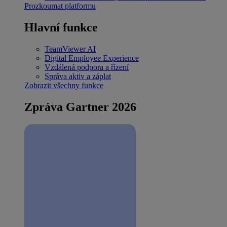
Prozkoumat platformu
Hlavní funkce
TeamViewer AI
Digital Employee Experience
Vzdálená podpora a řízení
Správa aktiv a záplat
Zobrazit všechny funkce
Zpráva Gartner 2026