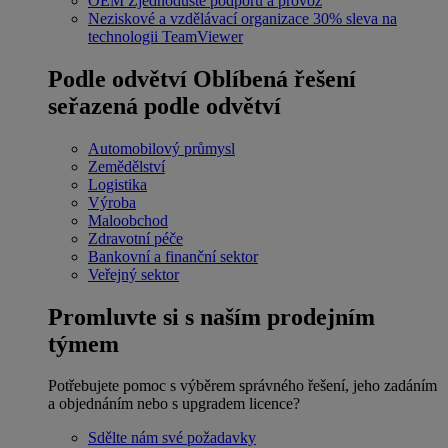
OEM
Zjednodušte podporu a provoz
Neziskové a vzdělávací organizace
30% sleva na
technologii TeamViewer
Podle odvětví
Oblíbená řešení
seřazená podle odvětví
Automobilový průmysl
Zemědělství
Logistika
Výroba
Maloobchod
Zdravotní péče
Bankovní a finanční sektor
Veřejný sektor
Promluvte si s naším prodejním
týmem
Potřebujete pomoc s výběrem správného řešení, jeho zadáním
a objednáním nebo s upgradem licence?
Sdělte nám své požadavky