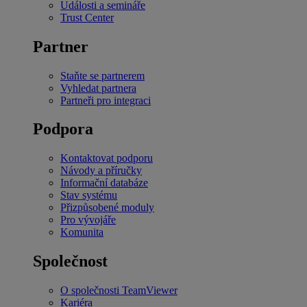
Události a semináře
Trust Center
Partner
Staňte se partnerem
Vyhledat partnera
Partneři pro integraci
Podpora
Kontaktovat podporu
Návody a příručky
Informační databáze
Stav systému
Přizpůsobené moduly
Pro vývojáře
Komunita
Společnost
O společnosti TeamViewer
Kariéra