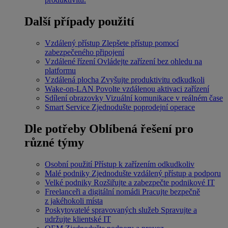
Další případy použití
Vzdálený přístup
Zlepšete přístup pomocí
zabezpečeného připojení
Vzdálené řízení
Ovládejte zařízení bez ohledu na
platformu
Vzdálená plocha
Zvyšujte produktivitu odkudkoli
Wake-on-LAN
Povolte vzdálenou aktivaci zařízení
Sdílení obrazovky
Vizuální komunikace v reálném čase
Smart Service
Zjednodušte poprodejní operace
Dle potřeby
Oblíbená řešení pro
různé týmy
Osobní použití
Přístup k zařízením odkudkoliv
Malé podniky
Zjednodušte vzdálený přístup a podporu
Velké podniky
Rozšiřujte a zabezpečte podnikové IT
Freelanceři a digitální nomádi
Pracujte bezpečně
z jakéhokoli místa
Poskytovatelé spravovaných služeb
Spravujte a
udržujte klientské IT