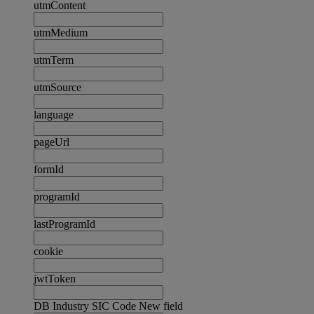
utmContent
utmMedium
utmTerm
utmSource
language
pageUrl
formId
programId
lastProgramId
cookie
jwtToken
DB Industry SIC Code New field