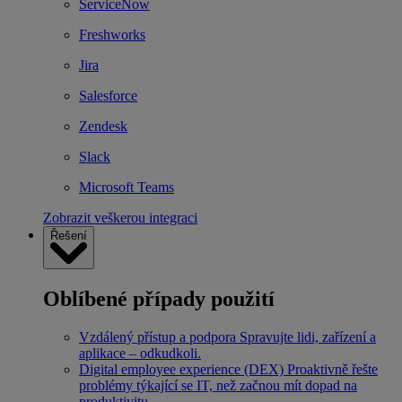
ServiceNow
Freshworks
Jira
Salesforce
Zendesk
Slack
Microsoft Teams
Zobrazit veškerou integraci
Řešení
Oblíbené případy použití
Vzdálený přístup a podpora
Spravujte lidi, zařízení a
aplikace – odkudkoli.
Digital employee experience (DEX)
Proaktivně řešte
problémy týkající se IT, než začnou mít dopad na
produktivitu.