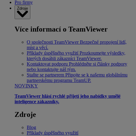
Pro firmy
Zdroje
Více informací o TeamViewer
O společnosti TeamViewer
Bezpečné propojení lidí,
míst a věcí.
Příklady úspěšného využití
Prozkoumejte výsledky,
kterých dosáhli zákazníci TeamViewer.
Kontaktovat podporu
Prohlédněte si články podpory
nebo kontaktujte náš tým.
Staňte se partnerem
Připojte se k našemu globálnímu
partnerskému programu TeamUP.
NOVINKY
TeamViewer hlásí rychlé přijetí jeho nabídky umělé
inteligence zákazníky.
Zdroje
Blog
Příklady úspěšného využití