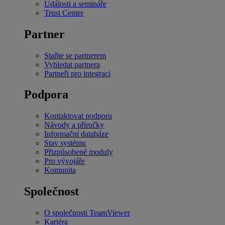
Události a semináře
Trust Center
Partner
Staňte se partnerem
Vyhledat partnera
Partneři pro integraci
Podpora
Kontaktovat podporu
Návody a příručky
Informační databáze
Stav systému
Přizpůsobené moduly
Pro vývojáře
Komunita
Společnost
O společnosti TeamViewer
Kariéra