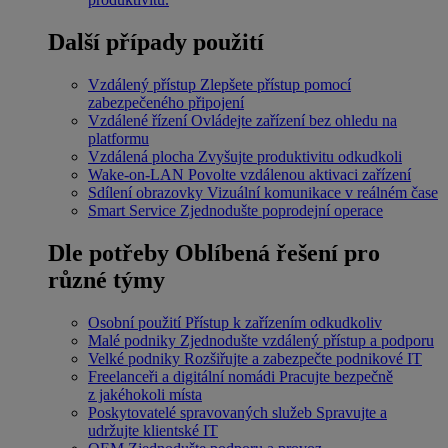
Další případy použití
Vzdálený přístup
Zlepšete přístup pomocí
zabezpečeného připojení
Vzdálené řízení
Ovládejte zařízení bez ohledu na
platformu
Vzdálená plocha
Zvyšujte produktivitu odkudkoli
Wake-on-LAN
Povolte vzdálenou aktivaci zařízení
Sdílení obrazovky
Vizuální komunikace v reálném čase
Smart Service
Zjednodušte poprodejní operace
Dle potřeby
Oblíbená řešení pro
různé týmy
Osobní použití
Přístup k zařízením odkudkoliv
Malé podniky
Zjednodušte vzdálený přístup a podporu
Velké podniky
Rozšiřujte a zabezpečte podnikové IT
Freelanceři a digitální nomádi
Pracujte bezpečně
z jakéhokoli místa
Poskytovatelé spravovaných služeb
Spravujte a
udržujte klientské IT