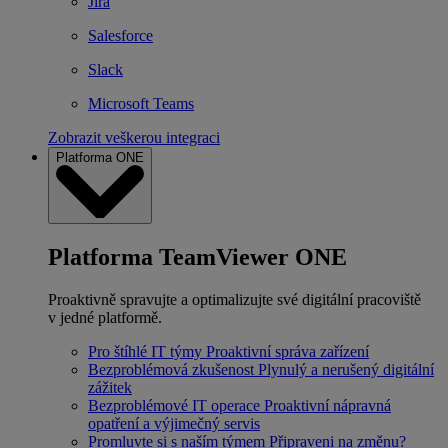
Jira
Salesforce
Slack
Microsoft Teams
Zobrazit veškerou integraci
Platforma ONE
Platforma TeamViewer ONE
Proaktivně spravujte a optimalizujte své digitální pracoviště
v jedné platformě.
Pro štíhlé IT týmy
Proaktivní správa zařízení
Bezproblémová zkušenost
Plynulý a nerušený digitální
zážitek
Bezproblémové IT operace
Proaktivní nápravná
opatření a výjimečný servis
Promluvte si s naším týmem
Připraveni na změnu?