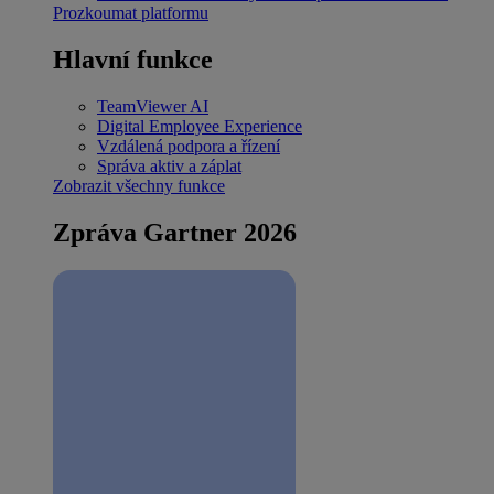
Prozkoumat platformu
Hlavní funkce
TeamViewer AI
Digital Employee Experience
Vzdálená podpora a řízení
Správa aktiv a záplat
Zobrazit všechny funkce
Zpráva Gartner 2026