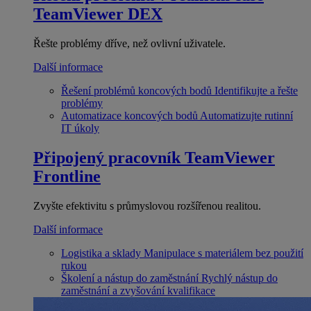
TeamViewer DEX
Řešte problémy dříve, než ovlivní uživatele.
Další informace
Řešení problémů koncových bodů
Identifikujte a řešte
problémy
Automatizace koncových bodů
Automatizujte rutinní
IT úkoly
Připojený pracovník
TeamViewer
Frontline
Zvyšte efektivitu s průmyslovou rozšířenou realitou.
Další informace
Logistika a sklady
Manipulace s materiálem bez použití
rukou
Školení a nástup do zaměstnání
Rychlý nástup do
zaměstnání a zvyšování kvalifikace