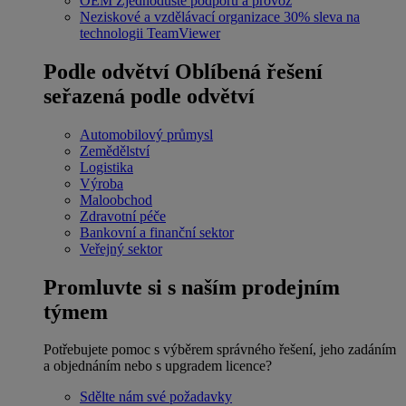
OEM
Zjednodušte podporu a provoz
Neziskové a vzdělávací organizace
30% sleva na
technologii TeamViewer
Podle odvětví
Oblíbená řešení
seřazená podle odvětví
Automobilový průmysl
Zemědělství
Logistika
Výroba
Maloobchod
Zdravotní péče
Bankovní a finanční sektor
Veřejný sektor
Promluvte si s naším prodejním
týmem
Potřebujete pomoc s výběrem správného řešení, jeho zadáním
a objednáním nebo s upgradem licence?
Sdělte nám své požadavky