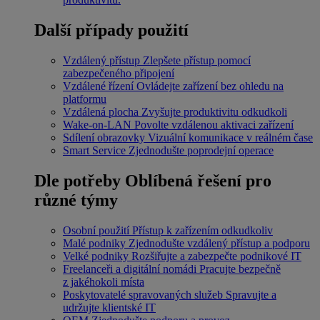
Další případy použití
Vzdálený přístup
Zlepšete přístup pomocí
zabezpečeného připojení
Vzdálené řízení
Ovládejte zařízení bez ohledu na
platformu
Vzdálená plocha
Zvyšujte produktivitu odkudkoli
Wake-on-LAN
Povolte vzdálenou aktivaci zařízení
Sdílení obrazovky
Vizuální komunikace v reálném čase
Smart Service
Zjednodušte poprodejní operace
Dle potřeby
Oblíbená řešení pro
různé týmy
Osobní použití
Přístup k zařízením odkudkoliv
Malé podniky
Zjednodušte vzdálený přístup a podporu
Velké podniky
Rozšiřujte a zabezpečte podnikové IT
Freelanceři a digitální nomádi
Pracujte bezpečně
z jakéhokoli místa
Poskytovatelé spravovaných služeb
Spravujte a
udržujte klientské IT