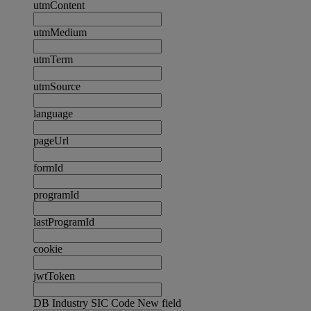
utmContent
utmMedium
utmTerm
utmSource
language
pageUrl
formId
programId
lastProgramId
cookie
jwtToken
DB Industry SIC Code New field