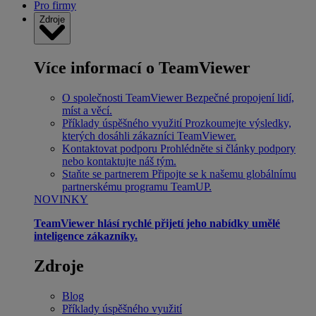
Pro firmy
Zdroje
Více informací o TeamViewer
O společnosti TeamViewer
Bezpečné propojení lidí,
míst a věcí.
Příklady úspěšného využití
Prozkoumejte výsledky,
kterých dosáhli zákazníci TeamViewer.
Kontaktovat podporu
Prohlédněte si články podpory
nebo kontaktujte náš tým.
Staňte se partnerem
Připojte se k našemu globálnímu
partnerskému programu TeamUP.
NOVINKY
TeamViewer hlásí rychlé přijetí jeho nabídky umělé
inteligence zákazníky.
Zdroje
Blog
Příklady úspěšného využití