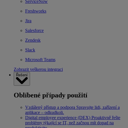
ServiceNow
Freshworks
Jira
Salesforce
Zendesk
Slack
Microsoft Teams
Zobrazit veškerou integraci
Řešení
Oblíbené případy použití
Vzdálený přístup a podpora
Spravujte lidi, zařízení a
aplikace – odkudkoli.
Digital employee experience (DEX)
Proaktivně řešte
problémy týkající se IT, než začnou mít dopad na
produktivitu.