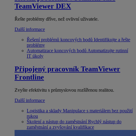
TeamViewer DEX
Řešte problémy dříve, než ovlivní uživatele.
Další informace
Řešení problémů koncových bodů
Identifikujte a řešte
problémy
Automatizace koncových bodů
Automatizujte rutinní
IT úkoly
Připojený pracovník
TeamViewer
Frontline
Zvyšte efektivitu s průmyslovou rozšířenou realitou.
Další informace
Logistika a sklady
Manipulace s materiálem bez použití
rukou
Školení a nástup do zaměstnání
Rychlý nástup do
zaměstnání a zvyšování kvalifikace