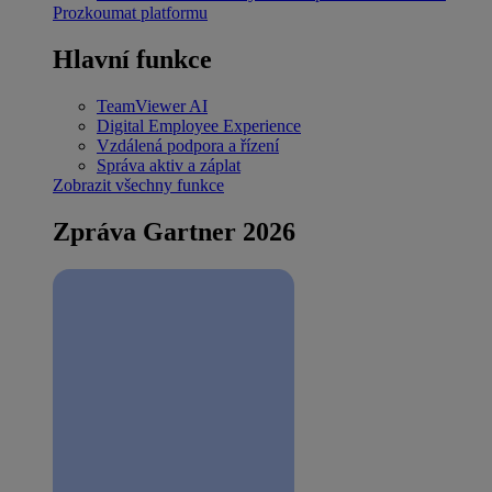
Prozkoumat platformu
Hlavní funkce
TeamViewer AI
Digital Employee Experience
Vzdálená podpora a řízení
Správa aktiv a záplat
Zobrazit všechny funkce
Zpráva Gartner 2026