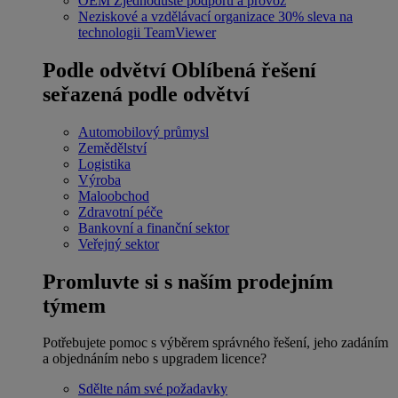
OEM
Zjednodušte podporu a provoz
Neziskové a vzdělávací organizace
30% sleva na
technologii TeamViewer
Podle odvětví
Oblíbená řešení
seřazená podle odvětví
Automobilový průmysl
Zemědělství
Logistika
Výroba
Maloobchod
Zdravotní péče
Bankovní a finanční sektor
Veřejný sektor
Promluvte si s naším prodejním
týmem
Potřebujete pomoc s výběrem správného řešení, jeho zadáním
a objednáním nebo s upgradem licence?
Sdělte nám své požadavky