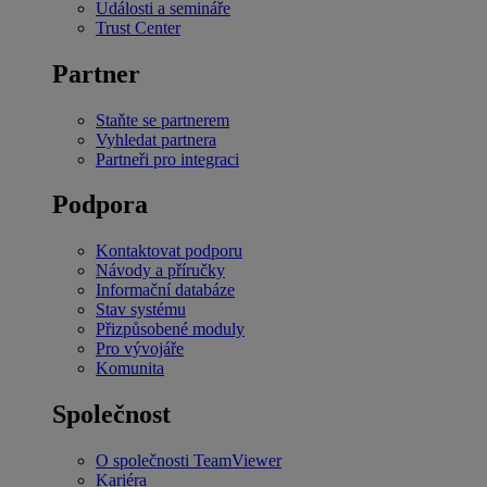
Události a semináře
Trust Center
Partner
Staňte se partnerem
Vyhledat partnera
Partneři pro integraci
Podpora
Kontaktovat podporu
Návody a příručky
Informační databáze
Stav systému
Přizpůsobené moduly
Pro vývojáře
Komunita
Společnost
O společnosti TeamViewer
Kariéra