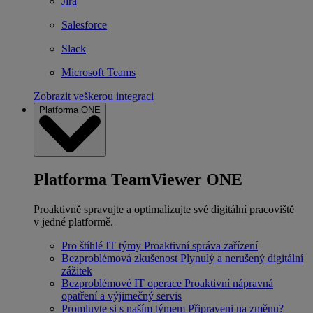
Jira
Salesforce
Slack
Microsoft Teams
Zobrazit veškerou integraci
Platforma ONE
Platforma TeamViewer ONE
Proaktivně spravujte a optimalizujte své digitální pracoviště
v jedné platformě.
Pro štíhlé IT týmy
Proaktivní správa zařízení
Bezproblémová zkušenost
Plynulý a nerušený digitální
zážitek
Bezproblémové IT operace
Proaktivní nápravná
opatření a výjimečný servis
Promluvte si s naším týmem
Připraveni na změnu?