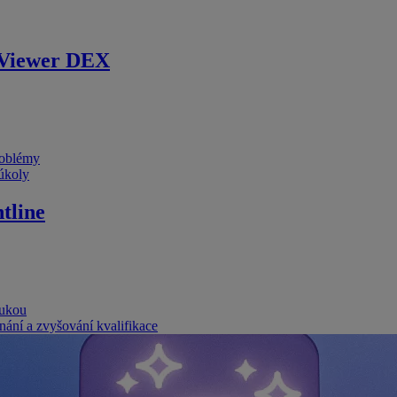
Viewer DEX
problémy
 úkoly
tline
rukou
nání a zvyšování kvalifikace