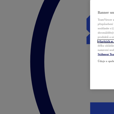
Banner sou
TeamViewer a 
přizpůsobení 
souhlasíte s 
shromážděnýc
produktů a od
týkajících se
délku ukládán
nastavení sou
Stáhnout Te
Údaje o spole