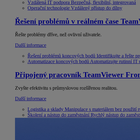
Vzdálená IT podpora
Bezpečná, flexibilní, integrovaná
Operační technologie
Vzdálený přístup do dílny
Řešení problémů v reálném čase
Team
Řešte problémy dříve, než ovlivní uživatele.
Další informace
Řešení problémů koncových bodů
Identifikujte a řešte 
Automatizace koncových bodů
Automatizujte rutinní IT
Připojený pracovník
TeamViewer Fron
Zvyšte efektivitu s průmyslovou rozšířenou realitou.
Další informace
Logistika a sklady
Manipulace s materiálem bez použití 
Školení a nástup do zaměstnání
Rychlý nástup do zaměst