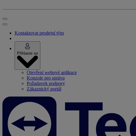
Kontaktovat prodejní tým
Přihlaste se
Otevření webové aplikace
Konzole pro správu
Požadavek podpory
Zákaznický portál