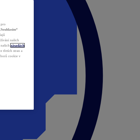
 pro
„Souhlasím“
dajů
žívání našich
v našich
zásadách
 třetích stran a
ouborů cookie v