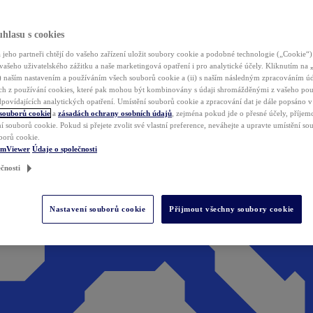
hlasu s cookies
jeho partneři chtějí do vašeho zařízení uložit soubory cookie a podobné technologie („Cookie“)
vašeho uživatelského zážitku a naše marketingová opatření i pro analytické účely. Kliknutím na
(i) naším nastavením a používáním všech souborů cookie a (ii) s naším následným zpracováním ú
h z používání cookies, které pak mohou být kombinovány s údaji shromážděnými z vašeho pou
povídajících analytických opatření. Umístění souborů cookie a zpracování dat je dále popsáno 
 souborů cookie
a
zásadách ochrany osobních údajů
, zejména pokud jde o přesné účely, příjemce
í souborů cookie. Pokud si přejete zvolit své vlastní preference, neváhejte a upravte umístění s
borů cookie.
amViewer
Údaje o společnosti
čnosti
Nastavení souborů cookie
Přijmout všechny soubory cookie