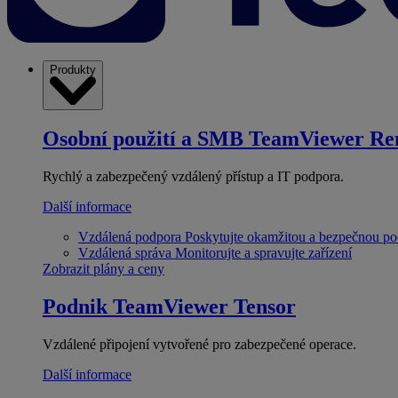
Produkty
Osobní použití a SMB
TeamViewer Re
Rychlý a zabezpečený vzdálený přístup a IT podpora.
Další informace
Vzdálená podpora
Poskytujte okamžitou a bezpečnou p
Vzdálená správa
Monitorujte a spravujte zařízení
Zobrazit plány a ceny
Podnik
TeamViewer Tensor
Vzdálené připojení vytvořené pro zabezpečené operace.
Další informace