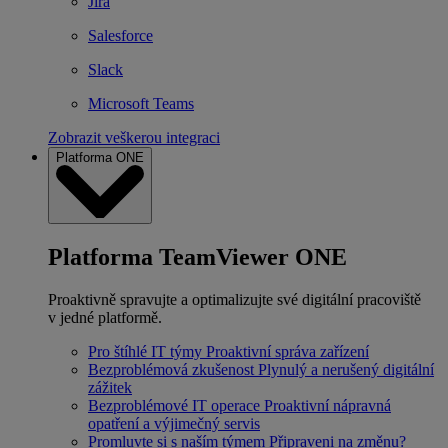
Jira
Salesforce
Slack
Microsoft Teams
Zobrazit veškerou integraci
Platforma ONE
Platforma TeamViewer ONE
Proaktivně spravujte a optimalizujte své digitální pracoviště
v jedné platformě.
Pro štíhlé IT týmy
Proaktivní správa zařízení
Bezproblémová zkušenost
Plynulý a nerušený digitální
zážitek
Bezproblémové IT operace
Proaktivní nápravná
opatření a výjimečný servis
Promluvte si s naším týmem
Připraveni na změnu?