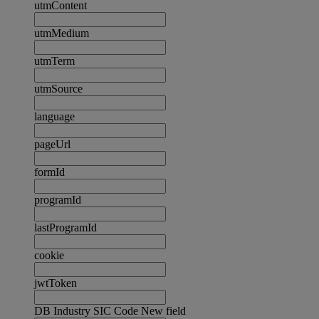
utmContent
utmMedium
utmTerm
utmSource
language
pageUrl
formId
programId
lastProgramId
cookie
jwtToken
DB Industry SIC Code New field