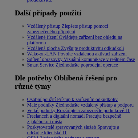
Další případy použití
Vzdálený přístup
Zlepšete přístup pomocí
zabezpečeného připojení
Vzdálené řízení
Ovládejte zařízení bez ohledu na
platformu
Vzdálená plocha
Zvyšujte produktivitu odkudkoli
Wake-on-LAN
Povolte vzdálenou aktivaci zařízení
Sdílení obrazovky
Vizuální komunikace v reálném čase
Smart Service
Zjednodušte poprodejní operace
Dle potřeby
Oblíbená řešení pro
různé týmy
Osobní použití
Přístup k zařízením odkudkoliv
Malé podniky
Zjednodušte vzdálený přístup a podporu
Velké podniky
Rozšiřujte a zabezpečte podnikové IT
Freelanceři a digitální nomádi
Pracujte bezpečně
z jakéhokoli místa
Poskytovatelé spravovaných služeb
Spravujte a
udržujte klientské IT