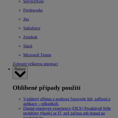
ServiceNow
Freshworks
Jira
Salesforce
Zendesk
Slack
Microsoft Teams
Zobrazit veškerou integraci
Řešení
Oblíbené případy použití
Vzdálený přístup a podpora
Spravujte lidi, zařízení a
aplikace – odkudkoli.
Digital employee experience (DEX)
Proaktivně řešte
problémy týkající se IT, než začnou mít dopad na
produktivitu.