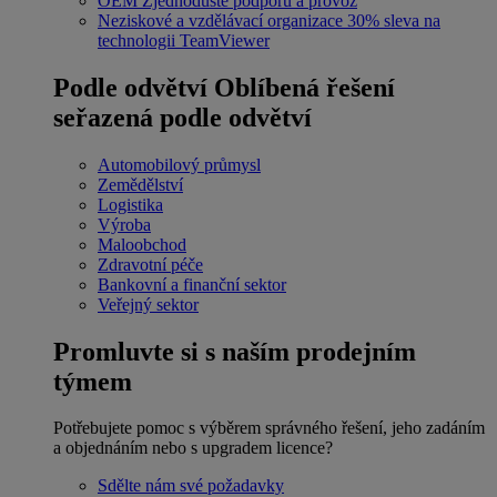
OEM
Zjednodušte podporu a provoz
Neziskové a vzdělávací organizace
30% sleva na
technologii TeamViewer
Podle odvětví
Oblíbená řešení
seřazená podle odvětví
Automobilový průmysl
Zemědělství
Logistika
Výroba
Maloobchod
Zdravotní péče
Bankovní a finanční sektor
Veřejný sektor
Promluvte si s naším prodejním
týmem
Potřebujete pomoc s výběrem správného řešení, jeho zadáním
a objednáním nebo s upgradem licence?
Sdělte nám své požadavky