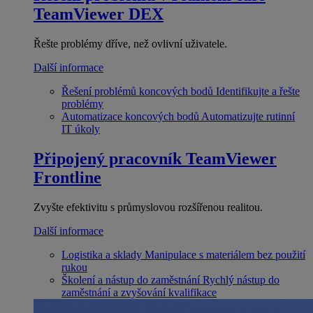
TeamViewer DEX
Řešte problémy dříve, než ovlivní uživatele.
Další informace
Řešení problémů koncových bodů
Identifikujte a řešte
problémy
Automatizace koncových bodů
Automatizujte rutinní
IT úkoly
Připojený pracovník
TeamViewer
Frontline
Zvyšte efektivitu s průmyslovou rozšířenou realitou.
Další informace
Logistika a sklady
Manipulace s materiálem bez použití
rukou
Školení a nástup do zaměstnání
Rychlý nástup do
zaměstnání a zvyšování kvalifikace