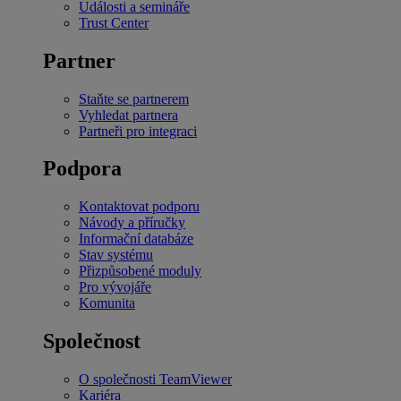
Události a semináře
Trust Center
Partner
Staňte se partnerem
Vyhledat partnera
Partneři pro integraci
Podpora
Kontaktovat podporu
Návody a příručky
Informační databáze
Stav systému
Přizpůsobené moduly
Pro vývojáře
Komunita
Společnost
O společnosti TeamViewer
Kariéra