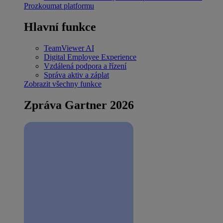
Prozkoumat platformu
Hlavní funkce
TeamViewer AI
Digital Employee Experience
Vzdálená podpora a řízení
Správa aktiv a záplat
Zobrazit všechny funkce
Zpráva Gartner 2026