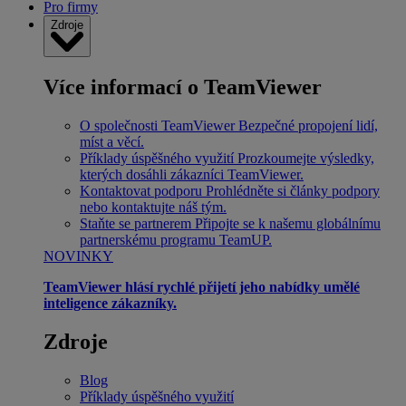
Pro firmy
Zdroje
Více informací o TeamViewer
O společnosti TeamViewer
Bezpečné propojení lidí,
míst a věcí.
Příklady úspěšného využití
Prozkoumejte výsledky,
kterých dosáhli zákazníci TeamViewer.
Kontaktovat podporu
Prohlédněte si články podpory
nebo kontaktujte náš tým.
Staňte se partnerem
Připojte se k našemu globálnímu
partnerskému programu TeamUP.
NOVINKY
TeamViewer hlásí rychlé přijetí jeho nabídky umělé
inteligence zákazníky.
Zdroje
Blog
Příklady úspěšného využití