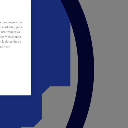
o para mejorar tu
de marketing para
y uso respectivo
cios y marketing
y la duración de
egún tus