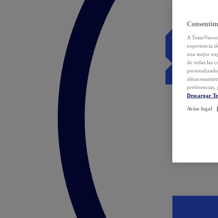
Consentim
A TeamViewer 
experiencia d
una mejor exp
de todas las 
personalizado
almacenamien
preferencias, 
Descargar T
Aviso legal