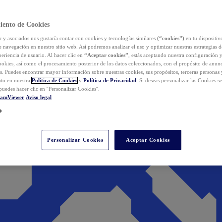
iento de Cookies
y asociados nos gustaría contar con cookies y tecnologías similares
(“cookies”)
en tu dispositiv
e navegación en nuestro sitio web. Así podremos analizar el uso y optimizar nuestras estrategias 
eriencia de usuario. Al hacer clic en
“Aceptar cookies”
, estás aceptando nuestra configuración 
cookies, así como el procesamiento posterior de los datos coleccionados, con el propósito de anun
s. Puedes encontrar mayor información sobre nuestras cookies, sus propósitos, terceras personas 
to en nuestra
Política de Cookies
y
Política de Privacidad
. Si deseas personalizar las Cookies s
puedes hacer clic en ¨Personalizar Cookies¨.
eamViewer
Aviso legal
Personalizar Cookies
Aceptar Cookies