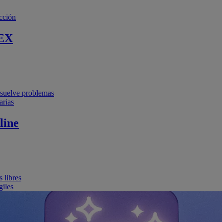
cción
EX
resuelve problemas
arias
line
 libres
giles