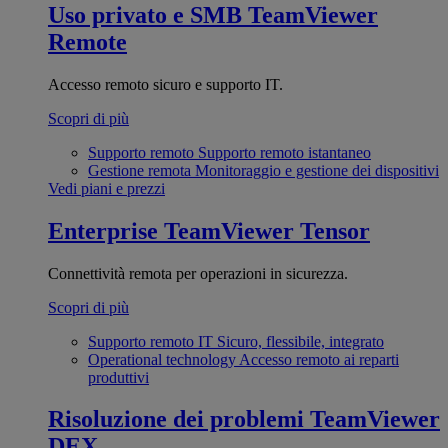
Uso privato e SMB
TeamViewer
Remote
Accesso remoto sicuro e supporto IT.
Scopri di più
Supporto remoto
Supporto remoto istantaneo
Gestione remota
Monitoraggio e gestione dei dispositivi
Vedi piani e prezzi
Enterprise
TeamViewer Tensor
Connettività remota per operazioni in sicurezza.
Scopri di più
Supporto remoto IT
Sicuro, flessibile, integrato
Operational technology
Accesso remoto ai reparti
produttivi
Risoluzione dei problemi
TeamViewer
DEX