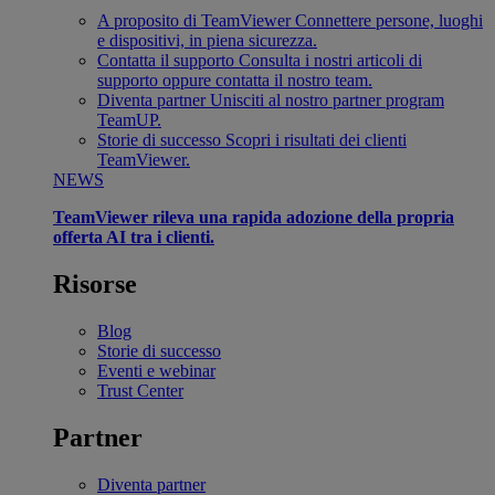
A proposito di TeamViewer
Connettere persone, luoghi
e dispositivi, in piena sicurezza.
Contatta il supporto
Consulta i nostri articoli di
supporto oppure contatta il nostro team.
Diventa partner
Unisciti al nostro partner program
TeamUP.
Storie di successo
Scopri i risultati dei clienti
TeamViewer.
NEWS
TeamViewer rileva una rapida adozione della propria
offerta AI tra i clienti.
Risorse
Blog
Storie di successo
Eventi e webinar
Trust Center
Partner
Diventa partner