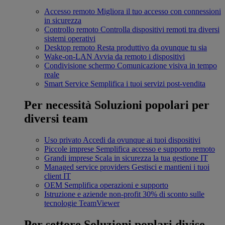
Accesso remoto
Migliora il tuo accesso con connessioni
in sicurezza
Controllo remoto
Controlla dispositivi remoti tra diversi
sistemi operativi
Desktop remoto
Resta produttivo da ovunque tu sia
Wake-on-LAN
Avvia da remoto i dispositivi
Condivisione schermo
Comunicazione visiva in tempo
reale
Smart Service
Semplifica i tuoi servizi post-vendita
Per necessità
Soluzioni popolari per
diversi team
Uso privato
Accedi da ovunque ai tuoi dispositivi
Piccole imprese
Semplifica accesso e supporto remoto
Grandi imprese
Scala in sicurezza la tua gestione IT
Managed service providers
Gestisci e mantieni i tuoi
client IT
OEM
Semplifica operazioni e supporto
Istruzione e aziende non-profit
30% di sconto sulle
tecnologie TeamViewer
Per settore
Soluzioni poplari divise