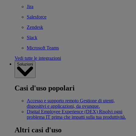
Jira
Salesforce
Zendesk
Slack
Microsoft Teams
Vedi tutte le integrazioni
Soluzioni
Casi d'uso popolari
Accesso e supporto remoto
Gestione di utenti,
dispositivi e applicazioni, da ovunque.
Digital Employee Experience (DEX)
Risolvi ogni
problema IT prima che impatti sulla tua produttività.
Altri casi d'uso