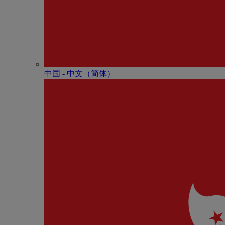
中国 - 中⽂（简体）