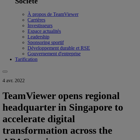
Société
À propos de TeamViewer
Carrières
Investisseurs
Espace actualités
Leadership
Sponsoring sportif
Développement durable et RSE
Gouvernement d'entreprise
Tarification
4 avr. 2022
TeamViewer opens regional
headquarter in Singapore to
accelerate digital
transformation across the