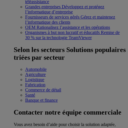
téléassistance
Grandes entreprises
Développez et protégez
l’informatique d’entreprise
Fournisseurs de services gérés
Gérez et maintenez
l’informatique des clients
OEM
Rationalisez l’assistance et les opérations
Organismes à but non lucratif et éducatifs
Remise de
30 % sur la technologie TeamViewer
Selon les secteurs
Solutions populaires
triées par secteur
Automobile
Agriculture
Logistique
Fabrication
Commerce de détail
Santé
Banque et finance
Contacter notre équipe commerciale
Vous avez besoin d’aide pour choisir la solution adaptée,