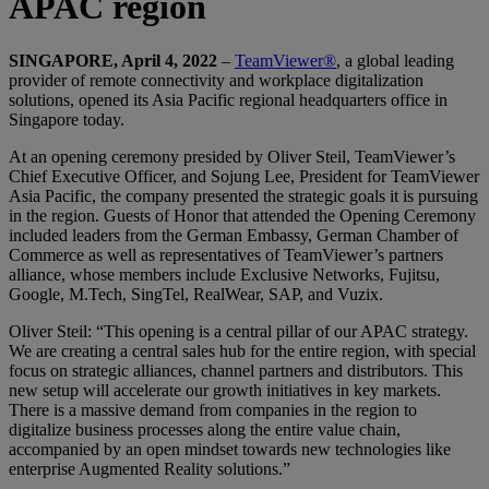
APAC region
SINGAPORE, April 4, 2022
–
TeamViewer®
, a global leading
provider of remote connectivity and workplace digitalization
solutions, opened its Asia Pacific regional headquarters office in
Singapore today.
At an opening ceremony presided by Oliver Steil, TeamViewer’s
Chief Executive Officer, and Sojung Lee, President for TeamViewer
Asia Pacific, the company presented the strategic goals it is pursuing
in the region. Guests of Honor that attended the Opening Ceremony
included leaders from the German Embassy, German Chamber of
Commerce as well as representatives of TeamViewer’s partners
alliance, whose members include Exclusive Networks, Fujitsu,
Google, M.Tech, SingTel, RealWear, SAP, and Vuzix.
Oliver Steil: “This opening is a central pillar of our APAC strategy.
We are creating a central sales hub for the entire region, with special
focus on strategic alliances, channel partners and distributors. This
new setup will accelerate our growth initiatives in key markets.
There is a massive demand from companies in the region to
digitalize business processes along the entire value chain,
accompanied by an open mindset towards new technologies like
enterprise Augmented Reality solutions.”