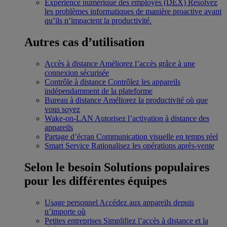
Expérience numérique des employés (DEX)
Résolvez
les problèmes informatiques de manière proactive avant
qu’ils n’impactent la productivité.
Autres cas d’utilisation
Accès à distance
Améliorez l’accès grâce à une
connexion sécurisée
Contrôle à distance
Contrôlez les appareils
indépendamment de la plateforme
Bureau à distance
Améliorez la productivité où que
vous soyez
Wake-on-LAN
Autorisez l’activation à distance des
appareils
Partage d’écran
Communication visuelle en temps réel
Smart Service
Rationalisez les opérations après-vente
Selon le besoin
Solutions populaires
pour les différentes équipes
Usage personnel
Accédez aux appareils depuis
n’importe où
Petites entreprises
Simplifiez l’accès à distance et la