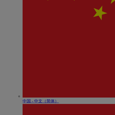
中国 - 中⽂（简体）