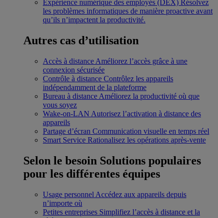
Expérience numérique des employés (DEX)
Résolvez
les problèmes informatiques de manière proactive avant
qu’ils n’impactent la productivité.
Autres cas d’utilisation
Accès à distance
Améliorez l’accès grâce à une
connexion sécurisée
Contrôle à distance
Contrôlez les appareils
indépendamment de la plateforme
Bureau à distance
Améliorez la productivité où que
vous soyez
Wake-on-LAN
Autorisez l’activation à distance des
appareils
Partage d’écran
Communication visuelle en temps réel
Smart Service
Rationalisez les opérations après-vente
Selon le besoin
Solutions populaires
pour les différentes équipes
Usage personnel
Accédez aux appareils depuis
n’importe où
Petites entreprises
Simplifiez l’accès à distance et la