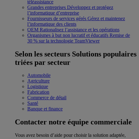
téléassistance
Grandes entreprises
Développez et protégez
l’informatique d’entreprise
Fournisseurs de services gérés
Gérez et maintenez
l’informatique des clients
OEM
Rationalisez l’assistance et les opérations
Organismes à but non lucratif et éducatifs
Remise de
30 % sur la technologie TeamViewer
Selon les secteurs
Solutions populaires
triées par secteur
Automobile
Agriculture
Logistique
Fabrication
Commerce de détail
Santé
Banque et finance
Contacter notre équipe commerciale
Vous avez besoin d’aide pour choisir la solution adaptée,