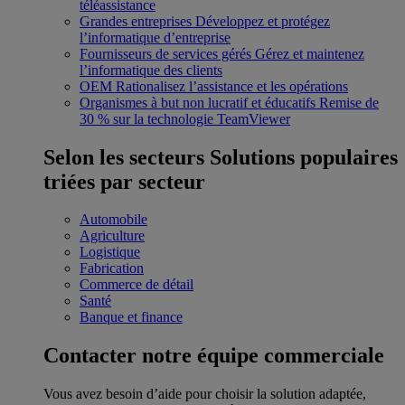
téléassistance
Grandes entreprises
Développez et protégez
l’informatique d’entreprise
Fournisseurs de services gérés
Gérez et maintenez
l’informatique des clients
OEM
Rationalisez l’assistance et les opérations
Organismes à but non lucratif et éducatifs
Remise de
30 % sur la technologie TeamViewer
Selon les secteurs
Solutions populaires
triées par secteur
Automobile
Agriculture
Logistique
Fabrication
Commerce de détail
Santé
Banque et finance
Contacter notre équipe commerciale
Vous avez besoin d’aide pour choisir la solution adaptée,