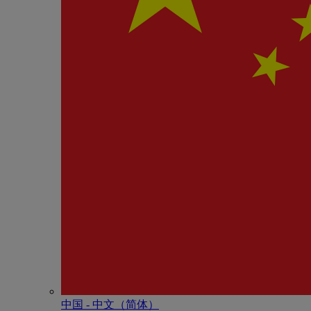
中国 - 中⽂（简体）