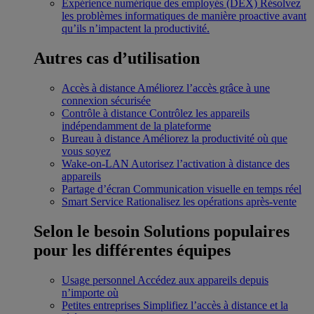
Expérience numérique des employés (DEX)
Résolvez
les problèmes informatiques de manière proactive avant
qu’ils n’impactent la productivité.
Autres cas d’utilisation
Accès à distance
Améliorez l’accès grâce à une
connexion sécurisée
Contrôle à distance
Contrôlez les appareils
indépendamment de la plateforme
Bureau à distance
Améliorez la productivité où que
vous soyez
Wake-on-LAN
Autorisez l’activation à distance des
appareils
Partage d’écran
Communication visuelle en temps réel
Smart Service
Rationalisez les opérations après-vente
Selon le besoin
Solutions populaires
pour les différentes équipes
Usage personnel
Accédez aux appareils depuis
n’importe où
Petites entreprises
Simplifiez l’accès à distance et la