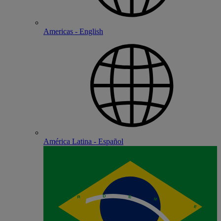
Americas - English
América Latina - Español