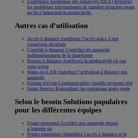
Expérience numérique des employés (DEX)
Résolvez
les problèmes informatiques de manière proactive avant
qu’ils n’impactent la productivité.
Autres cas d’utilisation
Accès à distance
Améliorez l’accès grâce à une
connexion sécurisée
Contrôle à distance
Contrôlez les appareils
indépendamment de la plateforme
Bureau à distance
Améliorez la productivité où que
vous soyez
Wake-on-LAN
Autorisez l’activation à distance des
appareils
Partage d’écran
Communication visuelle en temps réel
Smart Service
Rationalisez les opérations après-vente
Selon le besoin
Solutions populaires
pour les différentes équipes
Usage personnel
Accédez aux appareils depuis
n’importe où
Petites entreprises
Simplifiez l’accès à distance et la