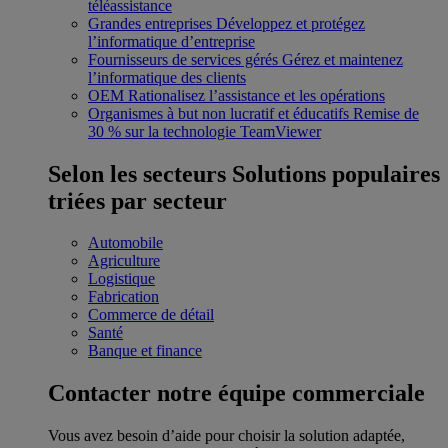
téléassistance
Grandes entreprises
Développez et protégez
l’informatique d’entreprise
Fournisseurs de services gérés
Gérez et maintenez
l’informatique des clients
OEM
Rationalisez l’assistance et les opérations
Organismes à but non lucratif et éducatifs
Remise de
30 % sur la technologie TeamViewer
Selon les secteurs
Solutions populaires
triées par secteur
Automobile
Agriculture
Logistique
Fabrication
Commerce de détail
Santé
Banque et finance
Contacter notre équipe commerciale
Vous avez besoin d’aide pour choisir la solution adaptée,