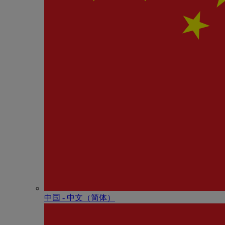
中国 - 中⽂（简体）