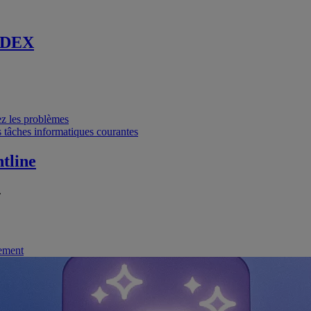
 DEX
vez les problèmes
 tâches informatiques courantes
tline
.
nement