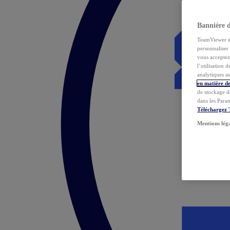
Bannière 
TeamViewer et 
personnaliser 
vous acceptez 
l’utilisation 
analytiques as
en matière de
de stockage d
dans les Para
Téléchargez
Mentions lég