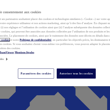
de consentement aux cookies
ses partenaires souhaitent placer des cookies et technologies similaires (« Cookie ») sur votre ap
votre expérience utilisateur et nos actions marketing, ainsi qu’à des fins d’analyse. En cliquant s
(i) nos réglages et l’utilisation de cookies ainsi que (ii) l’analyse subséquente des données collect
de cookies, qui peuvent être associées aux données collectées par l’utilisation de nos produits et le
sociées. Le placement de cookies, ainsi que le traitement des données sont décrits en détails dans
 cookies
et notre
Politique de confidentialité
, en particulier les objectifs précis, les destinataires t
es cookies. Si vous souhaitez choisir vous-même vos préférences, vous pouvez adapter le placem
mètres des cookies.
 TeamViewer
Mentions légales
ales
Paramètres des cookies
Autoriser tous les cookies