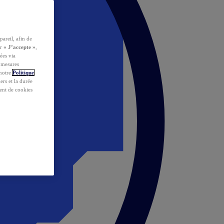
pareil, afin de
ur
« J’accepte »
,
ées via
s mesures
 notre
Politique
iers et la durée
ent de cookies