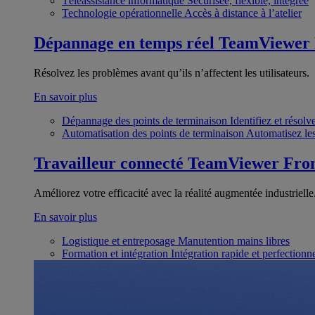
Téléassistance informatique
Sécurisée, flexible, intégrée
Technologie opérationnelle
Accès à distance à l’atelier
Dépannage en temps réel
TeamViewer
Résolvez les problèmes avant qu’ils n’affectent les utilisateurs.
En savoir plus
Dépannage des points de terminaison
Identifiez et résol
Automatisation des points de terminaison
Automatisez les
Travailleur connecté
TeamViewer Fron
Améliorez votre efficacité avec la réalité augmentée industrielle
En savoir plus
Logistique et entreposage
Manutention mains libres
Formation et intégration
Intégration rapide et perfection