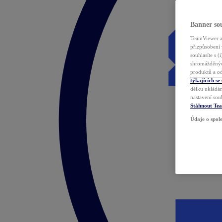
Banner sou
TeamViewer a 
přizpůsobení 
souhlasíte s 
shromážděnýc
produktů a od
týkajících se
délku ukládán
nastavení sou
Stáhnout Te
Údaje o spole