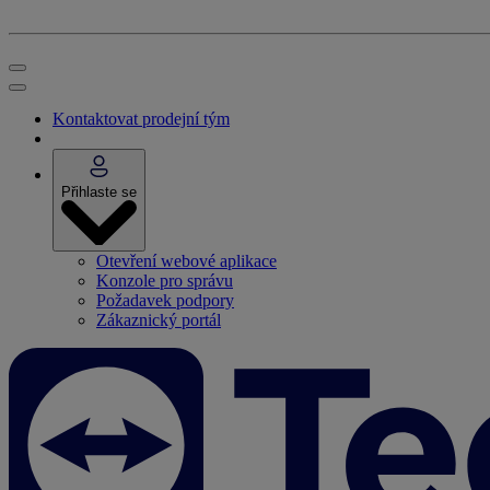
Kontaktovat prodejní tým
Přihlaste se
Otevření webové aplikace
Konzole pro správu
Požadavek podpory
Zákaznický portál