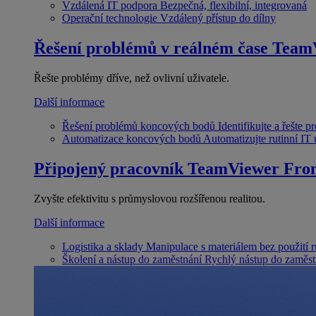
Vzdálená IT podpora
Bezpečná, flexibilní, integrovaná
Operační technologie
Vzdálený přístup do dílny
Řešení problémů v reálném čase
Team
Řešte problémy dříve, než ovlivní uživatele.
Další informace
Řešení problémů koncových bodů
Identifikujte a řešte 
Automatizace koncových bodů
Automatizujte rutinní IT
Připojený pracovník
TeamViewer Fron
Zvyšte efektivitu s průmyslovou rozšířenou realitou.
Další informace
Logistika a sklady
Manipulace s materiálem bez použití 
Školení a nástup do zaměstnání
Rychlý nástup do zaměst