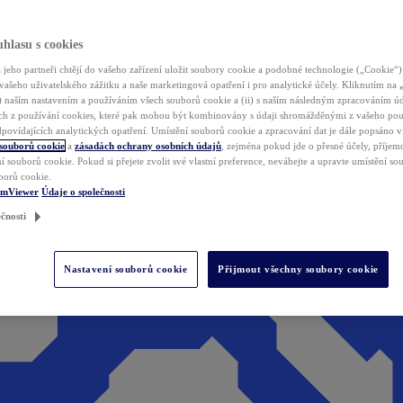
hlasu s cookies
jeho partneři chtějí do vašeho zařízení uložit soubory cookie a podobné technologie („Cookie“)
vašeho uživatelského zážitku a naše marketingová opatření i pro analytické účely. Kliknutím na
(i) naším nastavením a používáním všech souborů cookie a (ii) s naším následným zpracováním ú
h z používání cookies, které pak mohou být kombinovány s údaji shromážděnými z vašeho pou
povídajících analytických opatření. Umístění souborů cookie a zpracování dat je dále popsáno 
 souborů cookie
a
zásadách ochrany osobních údajů
, zejména pokud jde o přesné účely, příjemce
í souborů cookie. Pokud si přejete zvolit své vlastní preference, neváhejte a upravte umístění s
borů cookie.
amViewer
Údaje o společnosti
čnosti
Nastavení souborů cookie
Přijmout všechny soubory cookie