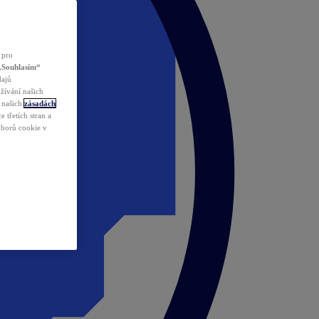
 pro
„Souhlasím“
dajů
žívání našich
v našich
zásadách
 třetích stran a
ouborů cookie v