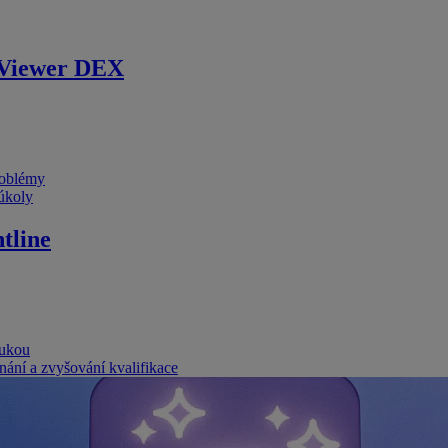
Viewer DEX
problémy
 úkoly
tline
rukou
nání a zvyšování kvalifikace