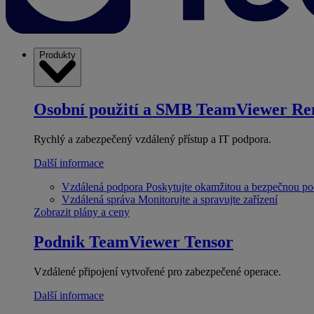
Produkty
Osobní použití a SMB
TeamViewer Re
Rychlý a zabezpečený vzdálený přístup a IT podpora.
Další informace
Vzdálená podpora
Poskytujte okamžitou a bezpečnou p
Vzdálená správa
Monitorujte a spravujte zařízení
Zobrazit plány a ceny
Podnik
TeamViewer Tensor
Vzdálené připojení vytvořené pro zabezpečené operace.
Další informace