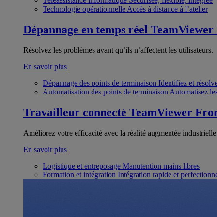
Téléassistance informatique
Sécurisée, flexible, intégrée
Technologie opérationnelle
Accès à distance à l’atelier
Dépannage en temps réel
TeamViewer
Résolvez les problèmes avant qu’ils n’affectent les utilisateurs.
En savoir plus
Dépannage des points de terminaison
Identifiez et résol
Automatisation des points de terminaison
Automatisez les
Travailleur connecté
TeamViewer Fron
Améliorez votre efficacité avec la réalité augmentée industrielle
En savoir plus
Logistique et entreposage
Manutention mains libres
Formation et intégration
Intégration rapide et perfection