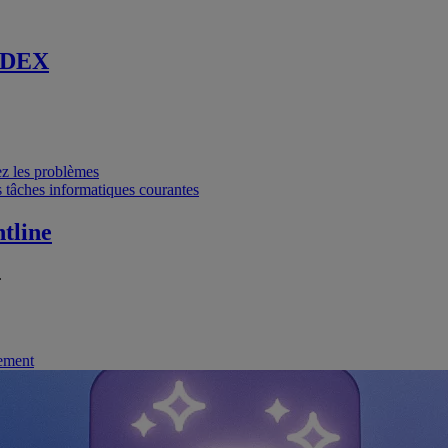
 DEX
vez les problèmes
 tâches informatiques courantes
tline
.
nement