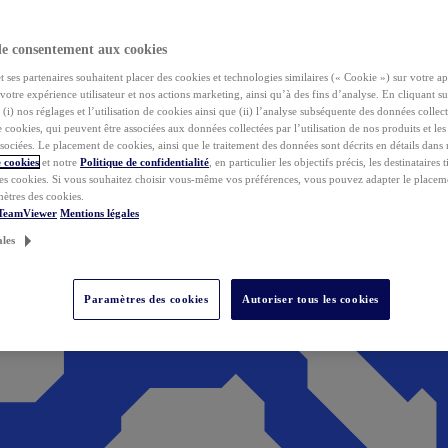
de consentement aux cookies
ses partenaires souhaitent placer des cookies et technologies similaires (« Cookie ») sur votre ap
votre expérience utilisateur et nos actions marketing, ainsi qu’à des fins d’analyse. En cliquant s
(i) nos réglages et l’utilisation de cookies ainsi que (ii) l’analyse subséquente des données collect
de cookies, qui peuvent être associées aux données collectées par l’utilisation de nos produits et le
sociées. Le placement de cookies, ainsi que le traitement des données sont décrits en détails dans
 cookies
et notre
Politique de confidentialité
, en particulier les objectifs précis, les destinataires t
es cookies. Si vous souhaitez choisir vous-même vos préférences, vous pouvez adapter le placem
mètres des cookies.
 TeamViewer
Mentions légales
ales
Paramètres des cookies
Autoriser tous les cookies