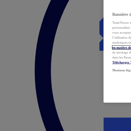
Bannière 
TeamViewer et 
personnaliser 
vous acceptez 
l’utilisation 
analytiques as
en matière de
de stockage d
dans les Para
Téléchargez
Mentions lég