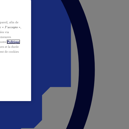
pareil, afin de
ur
« J’accepte »
,
ées via
s mesures
 notre
Politique
iers et la durée
ent de cookies