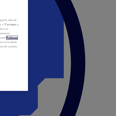
pareil, afin de
ur
« J’accepte »
,
ées via
s mesures
 notre
Politique
iers et la durée
ent de cookies