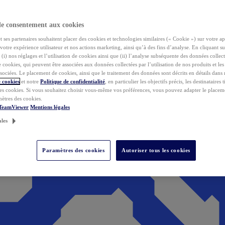
de consentement aux cookies
ses partenaires souhaitent placer des cookies et technologies similaires (« Cookie ») sur votre ap
votre expérience utilisateur et nos actions marketing, ainsi qu’à des fins d’analyse. En cliquant s
(i) nos réglages et l’utilisation de cookies ainsi que (ii) l’analyse subséquente des données collect
de cookies, qui peuvent être associées aux données collectées par l’utilisation de nos produits et le
sociées. Le placement de cookies, ainsi que le traitement des données sont décrits en détails dans
 cookies
et notre
Politique de confidentialité
, en particulier les objectifs précis, les destinataires t
es cookies. Si vous souhaitez choisir vous-même vos préférences, vous pouvez adapter le placem
mètres des cookies.
 TeamViewer
Mentions légales
ales
Paramètres des cookies
Autoriser tous les cookies