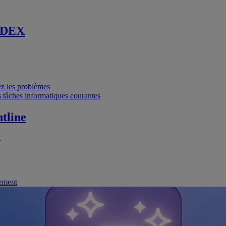
 DEX
vez les problèmes
 tâches informatiques courantes
tline
.
nement