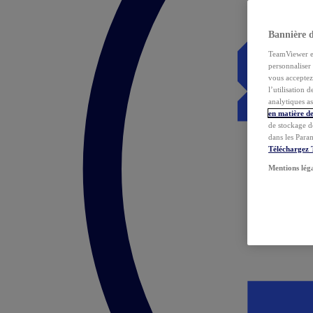
Bannière 
TeamViewer et 
personnaliser 
vous acceptez 
l’utilisation 
analytiques as
en matière de
de stockage d
dans les Para
Téléchargez
Mentions lég