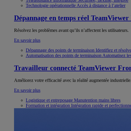
Téléassistance informatique
Sécurisée, flexible, intégrée
Technologie opérationnelle
Accès à distance à l’atelier
Dépannage en temps réel
TeamViewer
Résolvez les problèmes avant qu’ils n’affectent les utilisateurs.
En savoir plus
Dépannage des points de terminaison
Identifiez et résol
Automatisation des points de terminaison
Automatisez les
Travailleur connecté
TeamViewer Fron
Améliorez votre efficacité avec la réalité augmentée industrielle
En savoir plus
Logistique et entreposage
Manutention mains libres
Formation et intégration
Intégration rapide et perfection