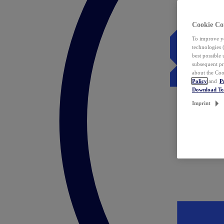
Cookie Co
To improve yo
technologies 
best possible
subsequent pr
about the Coo
Policy
and
P
Download T
Imprint