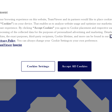
nsent
ur browsing experience on this website, TeamViewer and its partners would like to place cookies
(
“Cookies”
) on your device. That enables us to analyze website usage and optimize our marketing
 user experience. By clicking
“Accept Cookies”
you agree to Cookie placement and respective use,
ocessing of the collected data for the purposes of personalized advertising and marketing. Detail
kies, the exact purposes, third-party recipients, Cookie lifetime, and more can be found in our
C
rivacy Policy
. You can always change your Cookie Settings to your own preference.
eamViewer
Imprint
Cookies Settings
Accept All Cookies