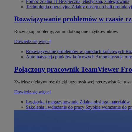
Pomoc zdalna IT
Bezpieczna, elastyczna, zintegrowana
Technologia operacyjna
Zdalny dostęp do hali produkcyj
Rozwiązywanie problemów w czasie r
Rozwiązuj problemy, zanim dotkną one użytkowników.
Dowiedz się więcej
Rozwiązywanie problemów w punktach końcowych
Roz
Automatyzacja punktów końcowych
Automatyzacja rut
Połączony pracownik
TeamViewer Fro
Zwiększ efektywność dzięki przemysłowej rzeczywistości rozs
Dowiedz się więcej
Logistyka i magazynowanie
Zdalna obsługa materiałów
Szkolenia i wdrażanie do pracy
Szybkie wdrażanie do pra