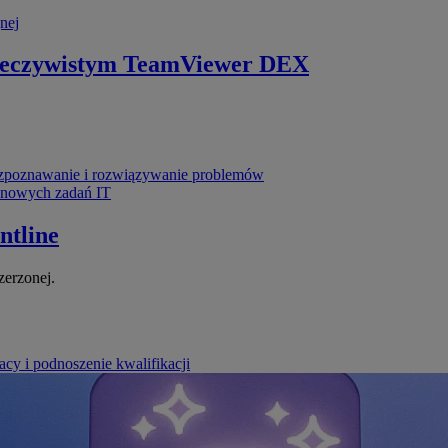
nej
zeczywistym
TeamViewer DEX
poznawanie i rozwiązywanie problemów
ynowych zadań IT
ntline
zerzonej.
cy i podnoszenie kwalifikacji