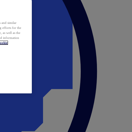
 and similar
 efforts for the
 as well as the
ed information
ookie