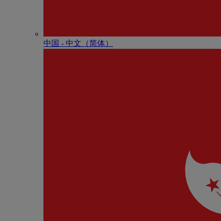
中国 - 中⽂（简体）