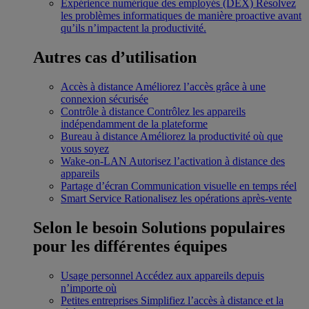
Expérience numérique des employés (DEX)
Résolvez
les problèmes informatiques de manière proactive avant
qu’ils n’impactent la productivité.
Autres cas d’utilisation
Accès à distance
Améliorez l’accès grâce à une
connexion sécurisée
Contrôle à distance
Contrôlez les appareils
indépendamment de la plateforme
Bureau à distance
Améliorez la productivité où que
vous soyez
Wake-on-LAN
Autorisez l’activation à distance des
appareils
Partage d’écran
Communication visuelle en temps réel
Smart Service
Rationalisez les opérations après-vente
Selon le besoin
Solutions populaires
pour les différentes équipes
Usage personnel
Accédez aux appareils depuis
n’importe où
Petites entreprises
Simplifiez l’accès à distance et la