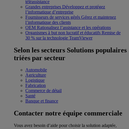
téléassistance
Grandes entreprises
Développez et protégez
l’informatique d’entreprise
Fournisseurs de services gérés
Gérez et maintenez
l’informatique des clients
OEM
Rationalisez l’assistance et les opérations
Organismes à but non lucratif et éducatifs
Remise de
30 % sur la technologie TeamViewer
Selon les secteurs
Solutions populaires
triées par secteur
Automobile
Agriculture
Logistique
Fabrication
Commerce de détail
Santé
Banque et finance
Contacter notre équipe commerciale
Vous avez besoin d’aide pour choisir la solution adaptée,