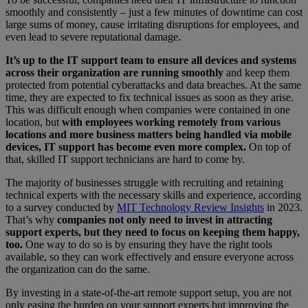
smoothly and consistently – just a few minutes of downtime can cost
large sums of money, cause irritating disruptions for employees, and
even lead to severe reputational damage.
It’s up to the IT support team to ensure all devices and systems
across their organization are running smoothly
and keep them
protected from potential cyberattacks and data breaches. At the same
time, they are expected to fix technical issues as soon as they arise.
This was difficult enough when companies were contained in one
location, but
with employees working remotely from various
locations and more business matters being handled via mobile
devices, IT support has become even more complex.
On top of
that, skilled IT support technicians are hard to come by.
The majority of businesses struggle with recruiting and retaining
technical experts with the necessary skills and experience, according
to a survey conducted by
MIT Technology Review Insights
in 2023.
That’s why
companies not only need to invest in attracting
support experts, but they need to focus on keeping them happy,
too.
One way to do so is by ensuring they have the right tools
available, so they can work effectively and ensure everyone across
the organization can do the same.
By investing in a state-of-the-art remote support setup, you are not
only easing the burden on your support experts but improving the