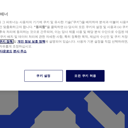
 배너
wer와 그 파트너는 사용자의 기기에 쿠키 및 유사한 기술("쿠키")을 배치하여 분석과 더불어 사용
개인 맞춤화하고자 합니다.
“동의함”
을 클릭하면 (i) 당사의 모든 쿠키의 설정 및 사용과 (ii) 
후속 처리에 동의하는 것으로 간주되며, 이는 당사 제품 사용 및 해당 분석 수단으로 수집된 
 쿠키 배치 및 데이터 처리에 관한 자세한 사항, 특히 정확한 목적, 제삼자 수신인 및 쿠키 저장
쿠키 정책
및
개인 정보 보호 정책
에 설명되어 있습니다. 사용자 기본 설정을 직접 선택하려면
 자유롭게 조정하십시오.
er 다운로드
본사 주소
쿠키 설정
모든 쿠키 허용