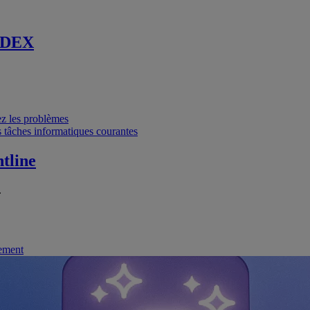
 DEX
vez les problèmes
 tâches informatiques courantes
tline
.
nement