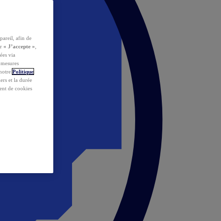
pareil, afin de
ur
« J’accepte »
,
ées via
s mesures
 notre
Politique
iers et la durée
ent de cookies