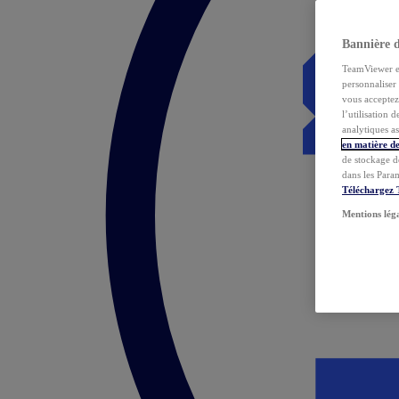
Bannière 
TeamViewer et 
personnaliser 
vous acceptez 
l’utilisation 
analytiques as
en matière de
de stockage d
dans les Para
Téléchargez
Mentions lég