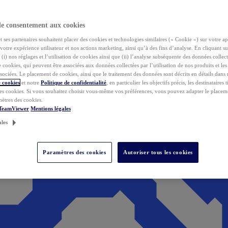
de consentement aux cookies
ses partenaires souhaitent placer des cookies et technologies similaires (« Cookie ») sur votre ap
votre expérience utilisateur et nos actions marketing, ainsi qu’à des fins d’analyse. En cliquant s
(i) nos réglages et l’utilisation de cookies ainsi que (ii) l’analyse subséquente des données collect
de cookies, qui peuvent être associées aux données collectées par l’utilisation de nos produits et le
sociées. Le placement de cookies, ainsi que le traitement des données sont décrits en détails dans
 cookies
et notre
Politique de confidentialité
, en particulier les objectifs précis, les destinataires t
es cookies. Si vous souhaitez choisir vous-même vos préférences, vous pouvez adapter le placem
mètres des cookies.
 TeamViewer
Mentions légales
ales
Paramètres des cookies
Autoriser tous les cookies