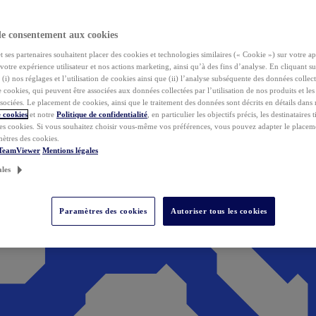
de consentement aux cookies
ses partenaires souhaitent placer des cookies et technologies similaires (« Cookie ») sur votre ap
votre expérience utilisateur et nos actions marketing, ainsi qu’à des fins d’analyse. En cliquant s
(i) nos réglages et l’utilisation de cookies ainsi que (ii) l’analyse subséquente des données collect
de cookies, qui peuvent être associées aux données collectées par l’utilisation de nos produits et le
sociées. Le placement de cookies, ainsi que le traitement des données sont décrits en détails dans
 cookies
et notre
Politique de confidentialité
, en particulier les objectifs précis, les destinataires t
es cookies. Si vous souhaitez choisir vous-même vos préférences, vous pouvez adapter le placem
mètres des cookies.
 TeamViewer
Mentions légales
ales
Paramètres des cookies
Autoriser tous les cookies