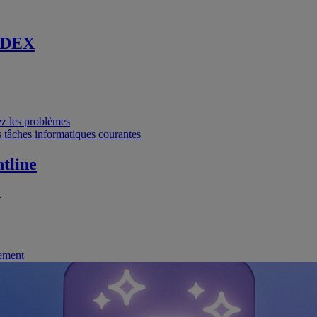
 DEX
vez les problèmes
 tâches informatiques courantes
tline
.
nement