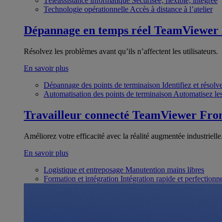
Téléassistance informatique
Sécurisée, flexible, intégrée
Technologie opérationnelle
Accès à distance à l’atelier
Dépannage en temps réel
TeamViewer
Résolvez les problèmes avant qu’ils n’affectent les utilisateurs.
En savoir plus
Dépannage des points de terminaison
Identifiez et résol
Automatisation des points de terminaison
Automatisez les
Travailleur connecté
TeamViewer Fron
Améliorez votre efficacité avec la réalité augmentée industrielle
En savoir plus
Logistique et entreposage
Manutention mains libres
Formation et intégration
Intégration rapide et perfection