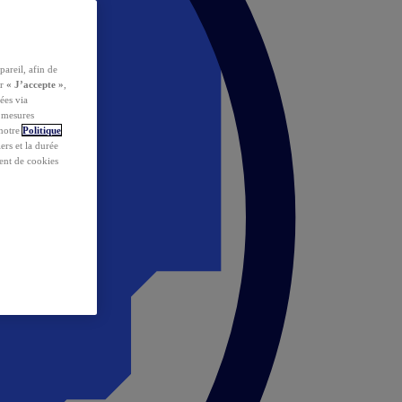
pareil, afin de
ur
« J’accepte »
,
ées via
s mesures
 notre
Politique
iers et la durée
ent de cookies