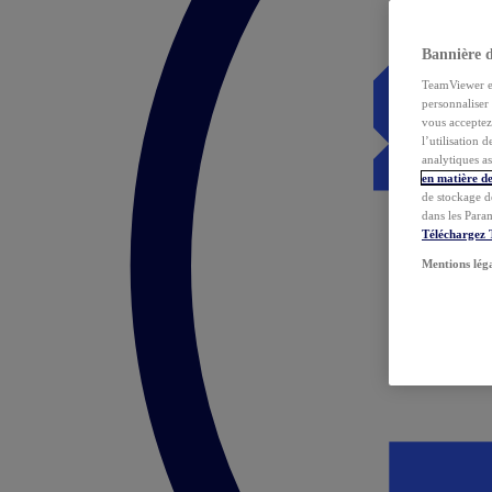
Bannière 
TeamViewer et 
personnaliser 
vous acceptez 
l’utilisation 
analytiques as
en matière de
de stockage d
dans les Para
Téléchargez
Mentions lég