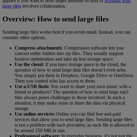
applies if you want to send larger amounts of data or
working with
large files
involves collaboration.
Overview: How to send large files
Sending large files works best if you avoid email. Instead, you can
consider other options.
Compress attachments
: Compression software lets you
convert entire folders into zip files. They usually support
lossless optimization and take up less storage space.
Use the cloud:
If you have storage space in the cloud, the
question of how to send large data files doesn’t even arise.
You simply put them in Dropbox, Google Drive or OneDrive.
Then you control who has access to them.
Use a USB flash:
You want to share your own music with a
friend or producer? The question of how to send large mp3
files always poses challenges to those involved. In such a
situation, it may make sense to share the data via physical
storage.
Use online services:
Online you can find free and paid
services that allow you to send large files. Sending large files
is not a problem with such providers, as each file is allowed to
be around 250 MB in size.
Professional software:
In everyday business, it’s not just the