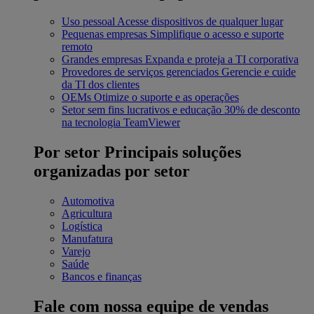
Uso pessoal
Acesse dispositivos de qualquer lugar
Pequenas empresas
Simplifique o acesso e suporte
remoto
Grandes empresas
Expanda e proteja a TI corporativa
Provedores de serviços gerenciados
Gerencie e cuide
da TI dos clientes
OEMs
Otimize o suporte e as operações
Setor sem fins lucrativos e educação
30% de desconto
na tecnologia TeamViewer
Por setor
Principais soluções
organizadas por setor
Automotiva
Agricultura
Logística
Manufatura
Varejo
Saúde
Bancos e finanças
Fale com nossa equipe de vendas