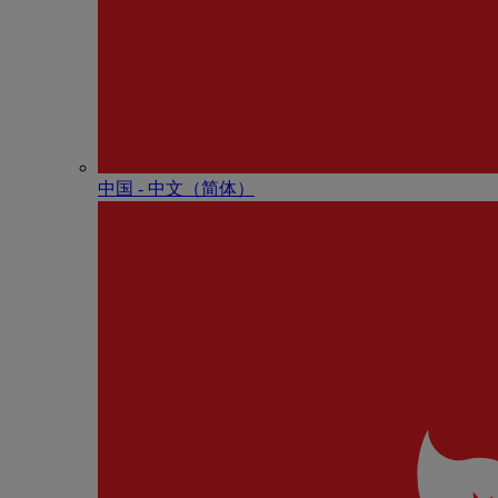
中国 - 中⽂（简体）