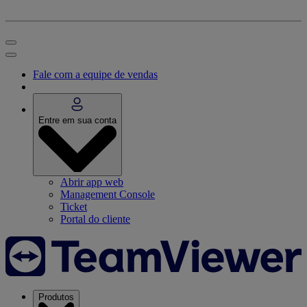
Fale com a equipe de vendas
Entre em sua conta
Abrir app web
Management Console
Ticket
Portal do cliente
Produtos