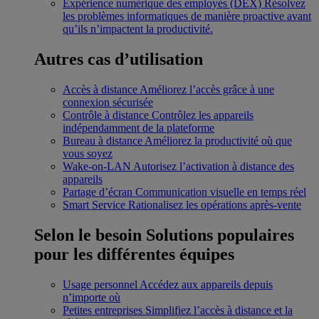
Expérience numérique des employés (DEX)
Résolvez
les problèmes informatiques de manière proactive avant
qu’ils n’impactent la productivité.
Autres cas d’utilisation
Accès à distance
Améliorez l’accès grâce à une
connexion sécurisée
Contrôle à distance
Contrôlez les appareils
indépendamment de la plateforme
Bureau à distance
Améliorez la productivité où que
vous soyez
Wake-on-LAN
Autorisez l’activation à distance des
appareils
Partage d’écran
Communication visuelle en temps réel
Smart Service
Rationalisez les opérations après-vente
Selon le besoin
Solutions populaires
pour les différentes équipes
Usage personnel
Accédez aux appareils depuis
n’importe où
Petites entreprises
Simplifiez l’accès à distance et la