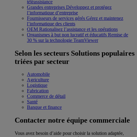
téléassistance
Grandes entreprises
Développez et protégez
l’informatique d’entreprise
Fournisseurs de services gérés
Gérez et maintenez
l’informatique des clients
OEM
Rationalisez l’assistance et les opérations
Organismes à but non lucratif et éducatifs
Remise de
30 % sur la technologie TeamViewer
Selon les secteurs
Solutions populaires
triées par secteur
Automobile
Agriculture
Logistique
Fabrication
Commerce de détail
Santé
Banque et finance
Contacter notre équipe commerciale
Vous avez besoin d’aide pour choisir la solution adaptée,