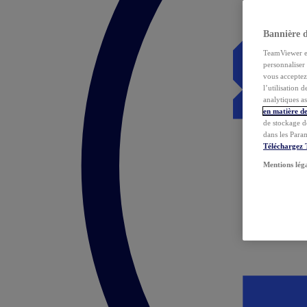
Bannière 
TeamViewer et 
personnaliser 
vous acceptez 
l’utilisation 
analytiques as
en matière de
de stockage d
dans les Para
Téléchargez
Mentions lég