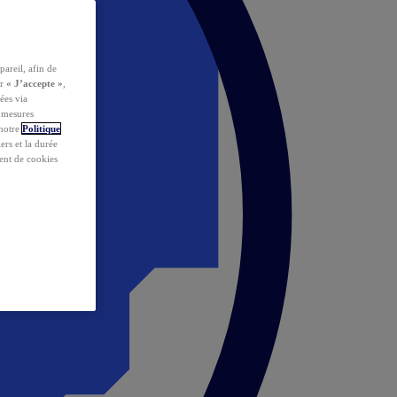
pareil, afin de
ur
« J’accepte »
,
ées via
s mesures
 notre
Politique
iers et la durée
ent de cookies