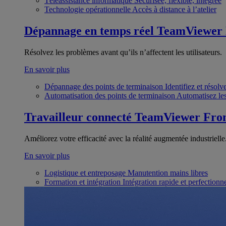
Téléassistance informatique
Sécurisée, flexible, intégrée
Technologie opérationnelle
Accès à distance à l’atelier
Dépannage en temps réel
TeamViewer
Résolvez les problèmes avant qu’ils n’affectent les utilisateurs.
En savoir plus
Dépannage des points de terminaison
Identifiez et résol
Automatisation des points de terminaison
Automatisez les
Travailleur connecté
TeamViewer Fron
Améliorez votre efficacité avec la réalité augmentée industrielle
En savoir plus
Logistique et entreposage
Manutention mains libres
Formation et intégration
Intégration rapide et perfection