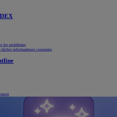
 DEX
vez les problèmes
 tâches informatiques courantes
tline
.
nement