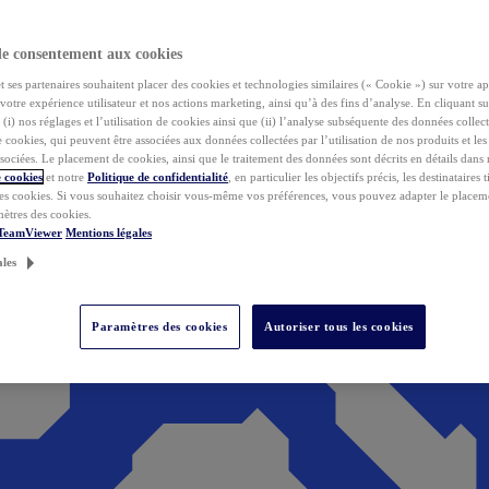
de consentement aux cookies
ses partenaires souhaitent placer des cookies et technologies similaires (« Cookie ») sur votre ap
votre expérience utilisateur et nos actions marketing, ainsi qu’à des fins d’analyse. En cliquant s
(i) nos réglages et l’utilisation de cookies ainsi que (ii) l’analyse subséquente des données collect
de cookies, qui peuvent être associées aux données collectées par l’utilisation de nos produits et le
sociées. Le placement de cookies, ainsi que le traitement des données sont décrits en détails dans
 cookies
et notre
Politique de confidentialité
, en particulier les objectifs précis, les destinataires t
es cookies. Si vous souhaitez choisir vous-même vos préférences, vous pouvez adapter le placem
mètres des cookies.
 TeamViewer
Mentions légales
ales
Paramètres des cookies
Autoriser tous les cookies