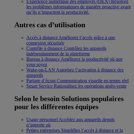
Expérience numérique des employés (DEX)
Résolvez
les problèmes informatiques de manière proactive avant
qu’ils n’impactent la productivité.
Autres cas d’utilisation
Accès à distance
Améliorez l’accès grâce à une
connexion sécurisée
Contrôle à distance
Contrôlez les appareils
indépendamment de la plateforme
Bureau à distance
Améliorez la productivité où que
vous soyez
Wake-on-LAN
Autorisez l’activation à distance des
appareils
Partage d’écran
Communication visuelle en temps réel
Smart Service
Rationalisez les opérations après-vente
Selon le besoin
Solutions populaires
pour les différentes équipes
Usage personnel
Accédez aux appareils depuis
n’importe où
Petites entreprises
Simplifiez l’accès à distance et la