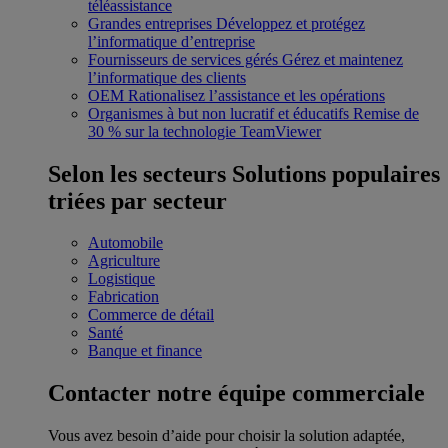
téléassistance
Grandes entreprises
Développez et protégez
l’informatique d’entreprise
Fournisseurs de services gérés
Gérez et maintenez
l’informatique des clients
OEM
Rationalisez l’assistance et les opérations
Organismes à but non lucratif et éducatifs
Remise de
30 % sur la technologie TeamViewer
Selon les secteurs
Solutions populaires
triées par secteur
Automobile
Agriculture
Logistique
Fabrication
Commerce de détail
Santé
Banque et finance
Contacter notre équipe commerciale
Vous avez besoin d’aide pour choisir la solution adaptée,