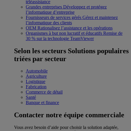
téléassistance
Grandes entreprises
Développez et protégez
l’informatique d’entreprise
Fournisseurs de services gérés
Gérez et maintenez
l’informatique des clients
OEM
Rationalisez l’assistance et les opérations
Organismes à but non lucratif et éducatifs
Remise de
30 % sur la technologie TeamViewer
Selon les secteurs
Solutions populaires
triées par secteur
Automobile
Agriculture
Logistique
Fabrication
Commerce de détail
Santé
Banque et finance
Contacter notre équipe commerciale
Vous avez besoin d’aide pour choisir la solution adaptée,