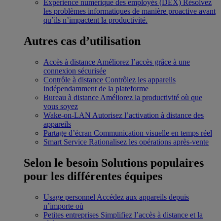
Expérience numérique des employés (DEX)
Résolvez
les problèmes informatiques de manière proactive avant
qu’ils n’impactent la productivité.
Autres cas d’utilisation
Accès à distance
Améliorez l’accès grâce à une
connexion sécurisée
Contrôle à distance
Contrôlez les appareils
indépendamment de la plateforme
Bureau à distance
Améliorez la productivité où que
vous soyez
Wake-on-LAN
Autorisez l’activation à distance des
appareils
Partage d’écran
Communication visuelle en temps réel
Smart Service
Rationalisez les opérations après-vente
Selon le besoin
Solutions populaires
pour les différentes équipes
Usage personnel
Accédez aux appareils depuis
n’importe où
Petites entreprises
Simplifiez l’accès à distance et la