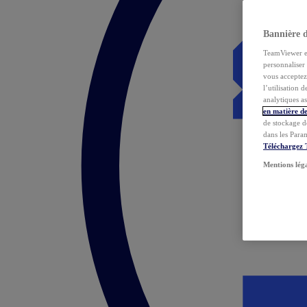
Bannière 
TeamViewer et 
personnaliser 
vous acceptez 
l’utilisation 
analytiques as
en matière de
de stockage d
dans les Para
Téléchargez
Mentions lég