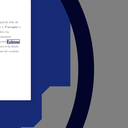
pareil, afin de
ur
« J’accepte »
,
ées via
s mesures
 notre
Politique
iers et la durée
ent de cookies