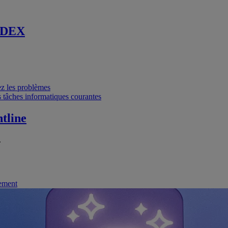
 DEX
vez les problèmes
 tâches informatiques courantes
tline
.
nement