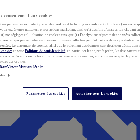
de consentement aux cookies
ses partenaires souhaitent placer des cookies et technologies similaires (« Cookie ») sur votre ap
votre expérience utilisateur et nos actions marketing, ainsi qu’à des fins d’analyse. En cliquant s
(i) nos réglages et l’utilisation de cookies ainsi que (ii) l’analyse subséquente des données collect
de cookies, qui peuvent être associées aux données collectées par l’utilisation de nos produits et le
sociées. Le placement de cookies, ainsi que le traitement des données sont décrits en détails dans
 cookies
et notre
Politique de confidentialité
, en particulier les objectifs précis, les destinataires t
es cookies. Si vous souhaitez choisir vous-même vos préférences, vous pouvez adapter le placem
mètres des cookies.
 TeamViewer
Mentions légales
ales
Paramètres des cookies
Autoriser tous les cookies