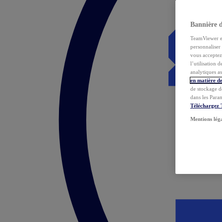
Bannière 
TeamViewer et 
personnaliser 
vous acceptez 
l’utilisation 
analytiques as
en matière de
de stockage d
dans les Para
Téléchargez
Mentions lég