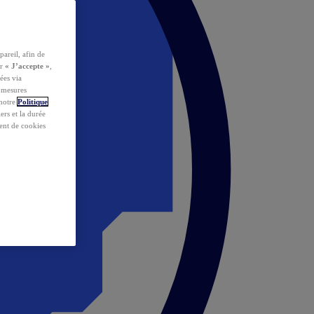
pareil, afin de
ur
« J’accepte »
,
ées via
s mesures
 notre
Politique
iers et la durée
ent de cookies