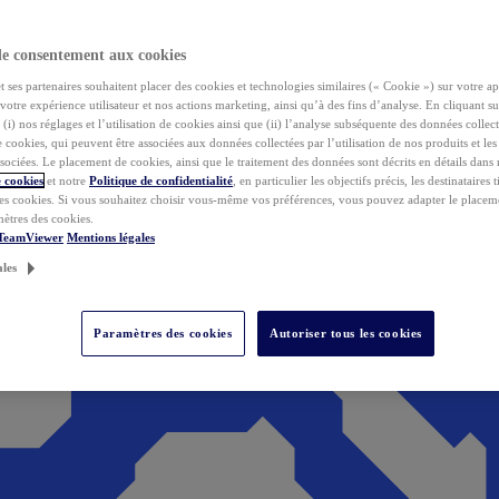
de consentement aux cookies
ses partenaires souhaitent placer des cookies et technologies similaires (« Cookie ») sur votre ap
votre expérience utilisateur et nos actions marketing, ainsi qu’à des fins d’analyse. En cliquant s
(i) nos réglages et l’utilisation de cookies ainsi que (ii) l’analyse subséquente des données collect
de cookies, qui peuvent être associées aux données collectées par l’utilisation de nos produits et le
sociées. Le placement de cookies, ainsi que le traitement des données sont décrits en détails dans
 cookies
et notre
Politique de confidentialité
, en particulier les objectifs précis, les destinataires t
es cookies. Si vous souhaitez choisir vous-même vos préférences, vous pouvez adapter le placem
mètres des cookies.
 TeamViewer
Mentions légales
ales
Paramètres des cookies
Autoriser tous les cookies