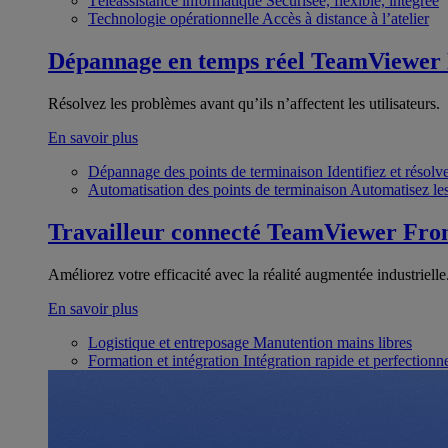
Téléassistance informatique
Sécurisée, flexible, intégrée
Technologie opérationnelle
Accès à distance à l’atelier
Dépannage en temps réel
TeamViewer
Résolvez les problèmes avant qu’ils n’affectent les utilisateurs.
En savoir plus
Dépannage des points de terminaison
Identifiez et résol
Automatisation des points de terminaison
Automatisez les
Travailleur connecté
TeamViewer Fron
Améliorez votre efficacité avec la réalité augmentée industrielle
En savoir plus
Logistique et entreposage
Manutention mains libres
Formation et intégration
Intégration rapide et perfection