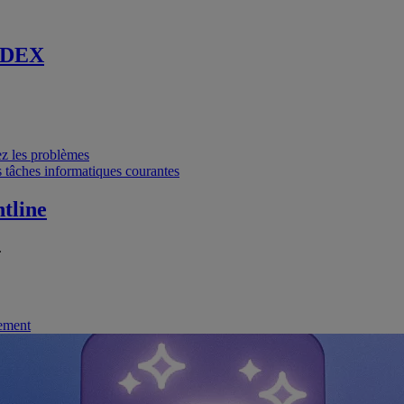
 DEX
vez les problèmes
 tâches informatiques courantes
tline
.
nement