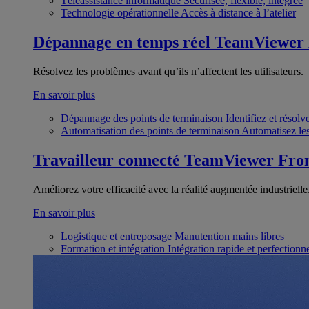
Téléassistance informatique
Sécurisée, flexible, intégrée
Technologie opérationnelle
Accès à distance à l’atelier
Dépannage en temps réel
TeamViewer
Résolvez les problèmes avant qu’ils n’affectent les utilisateurs.
En savoir plus
Dépannage des points de terminaison
Identifiez et résol
Automatisation des points de terminaison
Automatisez les
Travailleur connecté
TeamViewer Fron
Améliorez votre efficacité avec la réalité augmentée industrielle
En savoir plus
Logistique et entreposage
Manutention mains libres
Formation et intégration
Intégration rapide et perfection