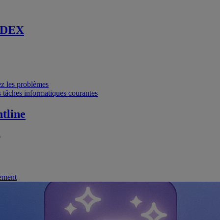
 DEX
vez les problèmes
 tâches informatiques courantes
tline
.
nement