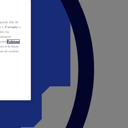
pareil, afin de
ur
« J’accepte »
,
ées via
s mesures
 notre
Politique
iers et la durée
ent de cookies