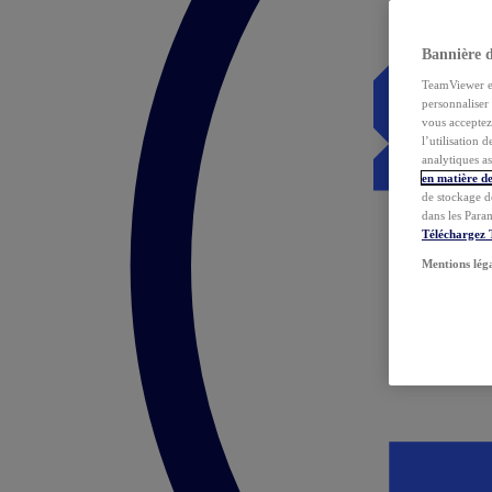
Bannière 
TeamViewer et 
personnaliser 
vous acceptez 
l’utilisation 
analytiques as
en matière de
de stockage d
dans les Para
Téléchargez
Mentions lég