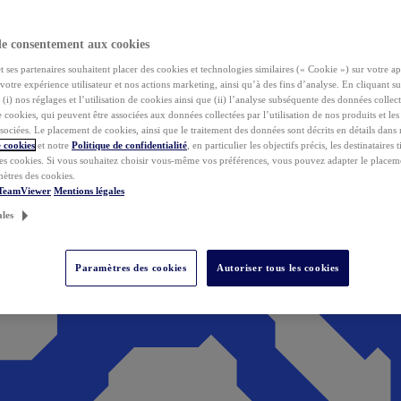
de consentement aux cookies
ses partenaires souhaitent placer des cookies et technologies similaires (« Cookie ») sur votre ap
votre expérience utilisateur et nos actions marketing, ainsi qu’à des fins d’analyse. En cliquant s
(i) nos réglages et l’utilisation de cookies ainsi que (ii) l’analyse subséquente des données collect
de cookies, qui peuvent être associées aux données collectées par l’utilisation de nos produits et le
sociées. Le placement de cookies, ainsi que le traitement des données sont décrits en détails dans
 cookies
et notre
Politique de confidentialité
, en particulier les objectifs précis, les destinataires t
es cookies. Si vous souhaitez choisir vous-même vos préférences, vous pouvez adapter le placem
mètres des cookies.
 TeamViewer
Mentions légales
ales
Paramètres des cookies
Autoriser tous les cookies