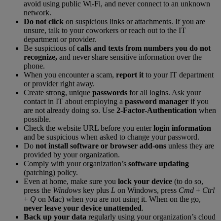
avoid using public Wi-Fi, and never connect to an unknown
network.
Do not click
on suspicious links or attachments. If you are
unsure, talk to your coworkers or reach out to the IT
department or provider.
Be suspicious of
calls and texts from numbers you do not
recognize,
and never share sensitive information over the
phone.
When you encounter a scam,
report it
to your IT department
or provider right away.
Create strong, unique
passwords
for all logins. Ask your
contact in IT about employing a
password manager
if you
are not already doing so. Use
2-Factor-Authentication
when
possible.
Check the website URL before you enter
login information
and be suspicious when asked to change your password.
Do
not install software or browser add-ons
unless they are
provided by your organization.
Comply with your organization’s
software updating
(patching) policy.
Even at home, make sure you
lock your device
(to do so,
press the
Windows
key plus
L
on Windows, press
Cmd
+
Ctrl
+
Q
on Mac) when you are not using it. When on the go,
never leave your device unattended
.
Back up your data
regularly using your organization’s cloud