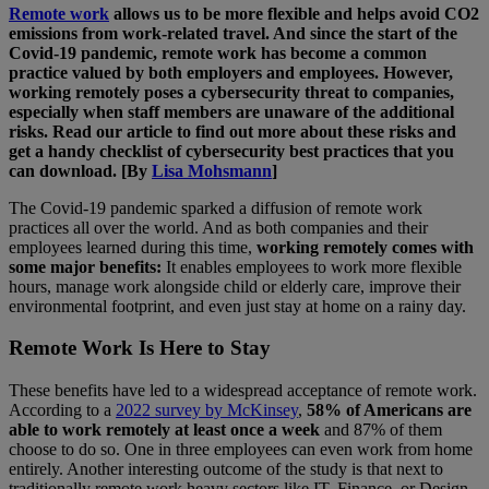
Remote work
allows us to be more flexible and helps avoid CO2
emissions from work-related travel. And since the start of the
Covid-19 pandemic, remote work has become a common
practice valued by both employers and employees. However,
working remotely poses a cybersecurity threat to companies,
especially when staff members are unaware of the additional
risks. Read our article to find out more about these risks and
get a handy checklist of cybersecurity best practices that you
can download. [By
Lisa Mohsmann
]
The Covid-19 pandemic sparked a diffusion of remote work
practices all over the world. And as both companies and their
employees learned during this time,
working remotely comes with
some major benefits:
It enables employees to work more flexible
hours, manage work alongside child or elderly care, improve their
environmental footprint, and even just stay at home on a rainy day.
Remote Work Is Here to Stay
These benefits have led to a widespread acceptance of remote work.
According to a
2022 survey by McKinsey
,
58% of Americans are
able to work remotely at least once a week
and 87% of them
choose to do so. One in three employees can even work from home
entirely. Another interesting outcome of the study is that next to
traditionally remote work heavy sectors like IT, Finance, or Design,