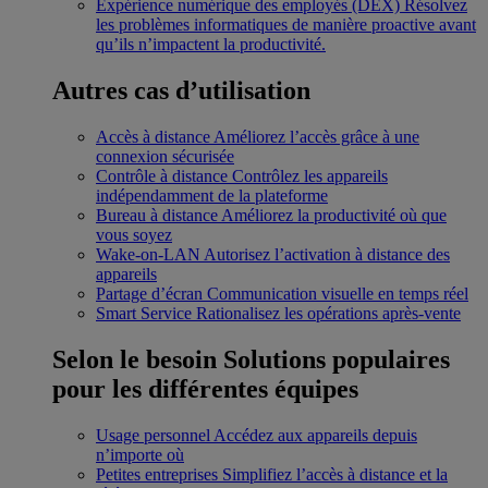
Expérience numérique des employés (DEX)
Résolvez
les problèmes informatiques de manière proactive avant
qu’ils n’impactent la productivité.
Autres cas d’utilisation
Accès à distance
Améliorez l’accès grâce à une
connexion sécurisée
Contrôle à distance
Contrôlez les appareils
indépendamment de la plateforme
Bureau à distance
Améliorez la productivité où que
vous soyez
Wake-on-LAN
Autorisez l’activation à distance des
appareils
Partage d’écran
Communication visuelle en temps réel
Smart Service
Rationalisez les opérations après-vente
Selon le besoin
Solutions populaires
pour les différentes équipes
Usage personnel
Accédez aux appareils depuis
n’importe où
Petites entreprises
Simplifiez l’accès à distance et la