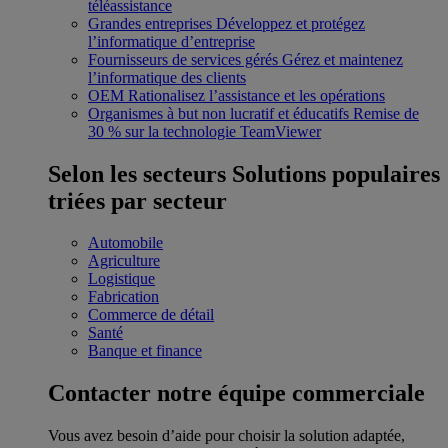
téléassistance
Grandes entreprises
Développez et protégez
l’informatique d’entreprise
Fournisseurs de services gérés
Gérez et maintenez
l’informatique des clients
OEM
Rationalisez l’assistance et les opérations
Organismes à but non lucratif et éducatifs
Remise de
30 % sur la technologie TeamViewer
Selon les secteurs
Solutions populaires
triées par secteur
Automobile
Agriculture
Logistique
Fabrication
Commerce de détail
Santé
Banque et finance
Contacter notre équipe commerciale
Vous avez besoin d’aide pour choisir la solution adaptée,