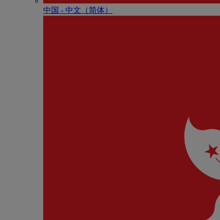
中国 - 中⽂（简体）