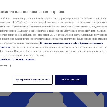
согласием на использование cookie-файлов
mViewer и ее партнеры запрашивают разрешение на размещение cookie-файлов и использов
технологий («Cookie») в вашем устройстве, что помогает персонализировать вашу работу 
ать наши маркетинговые и аналитические процессы. Нажимая
«Соглашаюсь»
, вы даете свое
использование нами всех cookie-файлов, а также (ii) последующую обработку нами данных,
спользования cookie-файлов, которые затем мы можем комбинировать с данными, полученным
ия наших продуктов и через соответствующие средства аналитики. Подробную информацию
в и обработке данных см. в нашей
Политике использования cookie-файлов
и
Политике
альности
, где вы, в частности, найдете сведения о конкретных целях, сторонних получателя
kie-файлов. В разделе Настройки cookie-файлов вы можете задать собственные настройки, 
ой путь для сохранения cookie-файлов.
eamViewer
Исходные данные
анные
Настройки файлов cookie
«Соглашаюсь»