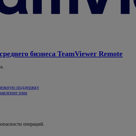
среднего бизнеса
TeamViewer Remote
а.
адежную поддержку
равление ими
зопасности операций.