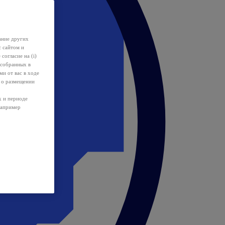
ание других
с сайтом и
 согласие на (i)
 собранных в
и от вас в ходе
 о размещении
х и периоде
например