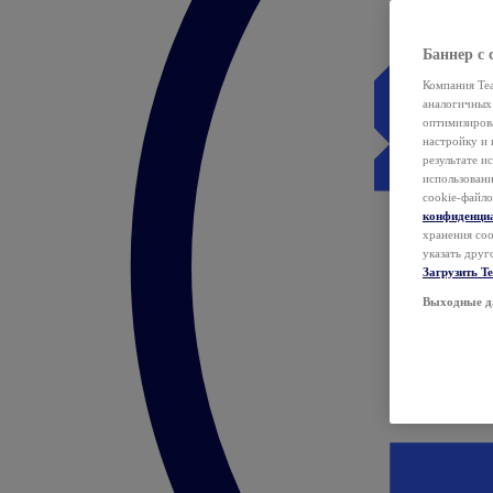
Баннер с 
Компания Tea
аналогичных 
оптимизиров
настройку и 
результате и
использован
cookie-файло
конфиденци
хранения coo
указать друг
Загрузить T
Выходные д