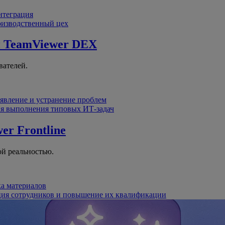
интеграция
оизводственный цех
й
TeamViewer DEX
вателей.
явление и устранение проблем
я выполнения типовых ИТ-задач
er Frontline
й реальностью.
ка материалов
ция сотрудников и повышение их квалификации