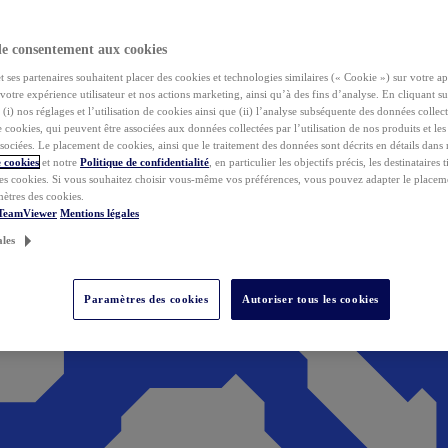
de consentement aux cookies
ses partenaires souhaitent placer des cookies et technologies similaires (« Cookie ») sur votre ap
votre expérience utilisateur et nos actions marketing, ainsi qu’à des fins d’analyse. En cliquant s
(i) nos réglages et l’utilisation de cookies ainsi que (ii) l’analyse subséquente des données collect
de cookies, qui peuvent être associées aux données collectées par l’utilisation de nos produits et le
sociées. Le placement de cookies, ainsi que le traitement des données sont décrits en détails dans
 cookies
et notre
Politique de confidentialité
, en particulier les objectifs précis, les destinataires t
es cookies. Si vous souhaitez choisir vous-même vos préférences, vous pouvez adapter le placem
mètres des cookies.
 TeamViewer
Mentions légales
ales
Paramètres des cookies
Autoriser tous les cookies