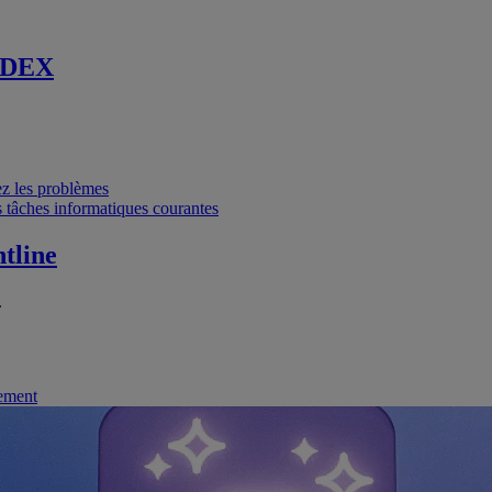
 DEX
vez les problèmes
 tâches informatiques courantes
tline
.
nement