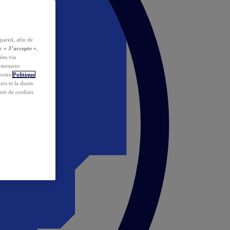
pareil, afin de
ur
« J’accepte »
,
ées via
s mesures
 notre
Politique
iers et la durée
ent de cookies