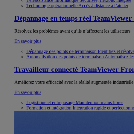
Téléassistance informatique
Sécurisée, flexible, intégrée
Technologie opérationnelle
Accès à distance à l’atelier
Dépannage en temps réel
TeamViewer
Résolvez les problèmes avant qu’ils n’affectent les utilisateurs.
En savoir plus
Dépannage des points de terminaison
Identifiez et résol
Automatisation des points de terminaison
Automatisez les
Travailleur connecté
TeamViewer Fron
Améliorez votre efficacité avec la réalité augmentée industrielle
En savoir plus
Logistique et entreposage
Manutention mains libres
Formation et intégration
Intégration rapide et perfection