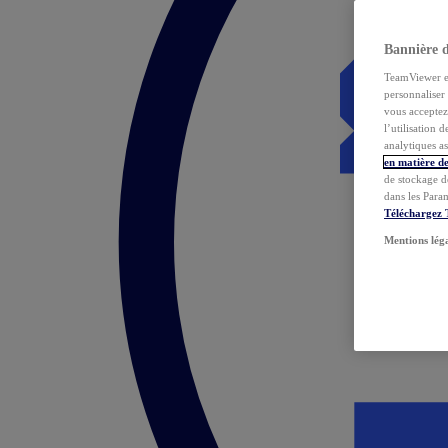
Bannière 
TeamViewer et 
personnaliser 
vous acceptez 
l’utilisation 
analytiques as
en matière de
de stockage d
dans les Para
Téléchargez
Mentions lég