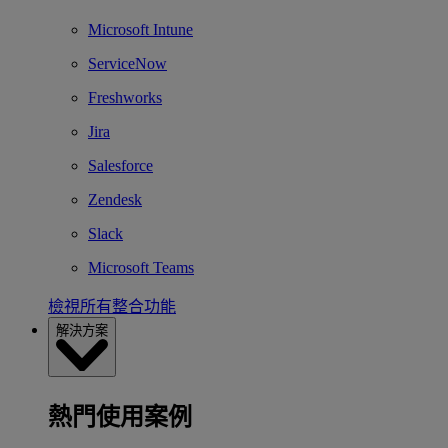
Microsoft Intune
ServiceNow
Freshworks
Jira
Salesforce
Zendesk
Slack
Microsoft Teams
檢視所有整合功能
解決方案
熱門使用案例