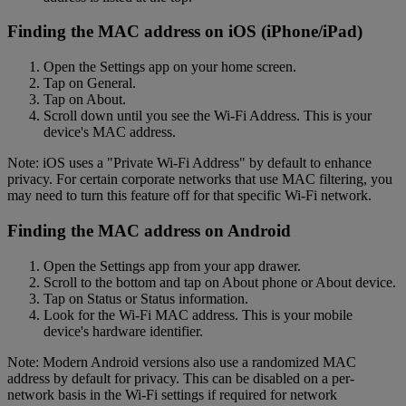
Finding the MAC address on iOS (iPhone/iPad)
Open the Settings app on your home screen.
Tap on General.
Tap on About.
Scroll down until you see the Wi-Fi Address. This is your
device's MAC address.
Note: iOS uses a "Private Wi-Fi Address" by default to enhance
privacy. For certain corporate networks that use MAC filtering, you
may need to turn this feature off for that specific Wi-Fi network.
Finding the MAC address on Android
Open the Settings app from your app drawer.
Scroll to the bottom and tap on About phone or About device.
Tap on Status or Status information.
Look for the Wi-Fi MAC address. This is your mobile
device's hardware identifier.
Note: Modern Android versions also use a randomized MAC
address by default for privacy. This can be disabled on a per-
network basis in the Wi-Fi settings if required for network