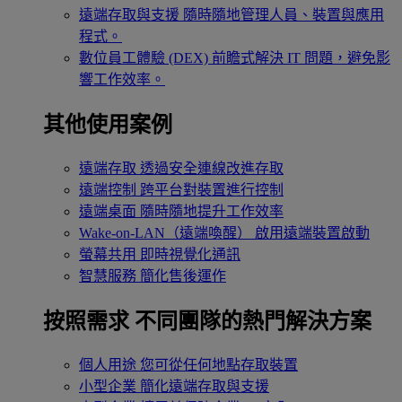
遠端存取與支援
隨時隨地管理人員、裝置與應用
程式。
數位員工體驗 (DEX)
前瞻式解決 IT 問題，避免影
響工作效率。
其他使用案例
遠端存取
透過安全連線改進存取
遠端控制
跨平台對裝置進行控制
遠端桌面
隨時隨地提升工作效率
Wake-on-LAN（遠端喚醒）
啟用遠端裝置啟動
螢幕共用
即時視覺化通訊
智慧服務
簡化售後運作
按照需求
不同團隊的熱門解決方案
個人用途
您可從任何地點存取裝置
小型企業
簡化遠端存取與支援