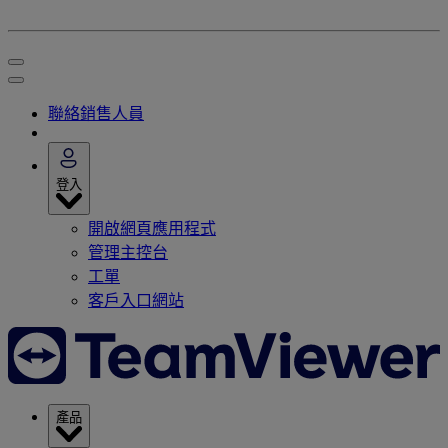
聯絡銷售人員
登入
開啟網頁應用程式
管理主控台
工單
客戶入口網站
產品