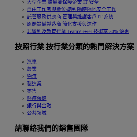
大型企業
擴展並保障企業 IT 安全
自由工作者與數位遊民
隨時隨地安全工作
託管服務供應商
管理與維護客戶 IT 系統
原始設備製造商
簡化支援與運作
非營利及教育行業
TeamViewer 技術享 30% 優惠
按照行業
按行業分類的熱門解決方案
汽車
農業
物流
製造業
零售
醫療保健
銀行與金融
公共領域
請聯絡我們的銷售團隊