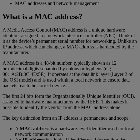
MAC addresses and network management
What is a MAC address?
A Media Access Control (MAC) address is a unique hardware
identifier assigned to a network interface controller (NIC). Think of
it as the device’s permanent serial number for networking. Unlike an
IP address, which can change, a MAC address is hardcoded by the
manufacturer.
A MAC address is a 48-bit number, typically shown as 12
hexadecimal digits separated by colons or hyphens (e.g.,
00:1A:2B:3C:4D:5E). It operates at the data link layer (Layer 2 of
the OSI model) and is used within a local network to ensure data
packets reach the correct device.
The first 24 bits form the Organizationally Unique Identifier (OUI),
assigned to hardware manufacturers by the IEEE. This makes it
possible to identify the vendor from the MAC address alone.
The key distinction from an IP address is permanence and scope:
A
MAC address
is a hardware-level identifier used for local
network communication
An
IP address
is a logical identifier used for routing data