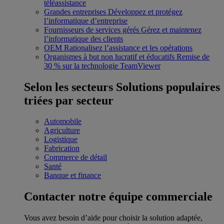
téléassistance
Grandes entreprises
Développez et protégez
l’informatique d’entreprise
Fournisseurs de services gérés
Gérez et maintenez
l’informatique des clients
OEM
Rationalisez l’assistance et les opérations
Organismes à but non lucratif et éducatifs
Remise de
30 % sur la technologie TeamViewer
Selon les secteurs
Solutions populaires
triées par secteur
Automobile
Agriculture
Logistique
Fabrication
Commerce de détail
Santé
Banque et finance
Contacter notre équipe commerciale
Vous avez besoin d’aide pour choisir la solution adaptée,