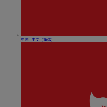
中国 - 中⽂（简体）