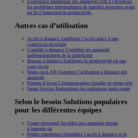
Expérience numérique des employés (DEX)
Résolvez
les problèmes informatiques de manière proactive avant
qu’ils n’impactent la productivité.
Autres cas d’utilisation
Accès à distance
Améliorez l’accès grâce à une
connexion sécurisée
Contrôle à distance
Contrôlez les appareils
indépendamment de la plateforme
Bureau à distance
Améliorez la productivité où que
vous soyez
Wake-on-LAN
Autorisez l’activation à distance des
appareils
Partage d’écran
Communication visuelle en temps réel
Smart Service
Rationalisez les opérations après-vente
Selon le besoin
Solutions populaires
pour les différentes équipes
Usage personnel
Accédez aux appareils depuis
n’importe où
Petites entreprises
Simplifiez l’accès à distance et la