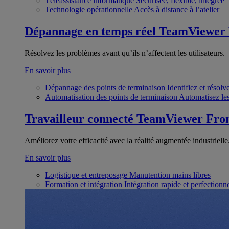
Téléassistance informatique
Sécurisée, flexible, intégrée
Technologie opérationnelle
Accès à distance à l’atelier
Dépannage en temps réel
TeamViewer
Résolvez les problèmes avant qu’ils n’affectent les utilisateurs.
En savoir plus
Dépannage des points de terminaison
Identifiez et résol
Automatisation des points de terminaison
Automatisez les
Travailleur connecté
TeamViewer Fron
Améliorez votre efficacité avec la réalité augmentée industrielle
En savoir plus
Logistique et entreposage
Manutention mains libres
Formation et intégration
Intégration rapide et perfection