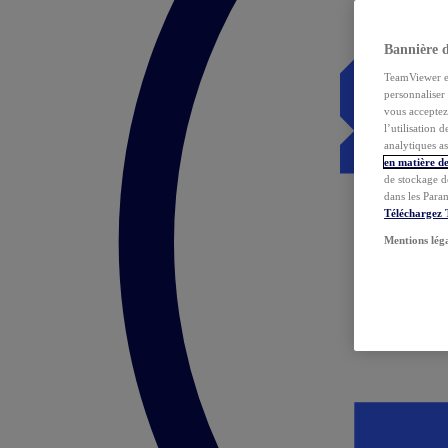
Bannière 
TeamViewer et 
personnaliser 
vous acceptez 
l’utilisation 
analytiques as
en matière de
de stockage d
dans les Para
Téléchargez
Mentions lég