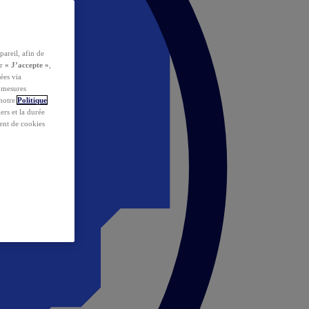
pareil, afin de
ur
« J’accepte »
,
ées via
s mesures
 notre
Politique
iers et la durée
ent de cookies