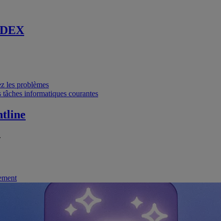
 DEX
vez les problèmes
 tâches informatiques courantes
tline
.
nement