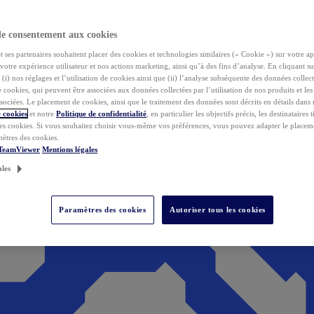
de consentement aux cookies
ses partenaires souhaitent placer des cookies et technologies similaires (« Cookie ») sur votre ap
votre expérience utilisateur et nos actions marketing, ainsi qu’à des fins d’analyse. En cliquant s
(i) nos réglages et l’utilisation de cookies ainsi que (ii) l’analyse subséquente des données collect
de cookies, qui peuvent être associées aux données collectées par l’utilisation de nos produits et le
sociées. Le placement de cookies, ainsi que le traitement des données sont décrits en détails dans
 cookies
et notre
Politique de confidentialité
, en particulier les objectifs précis, les destinataires t
es cookies. Si vous souhaitez choisir vous-même vos préférences, vous pouvez adapter le placem
mètres des cookies.
 TeamViewer
Mentions légales
ales
Paramètres des cookies
Autoriser tous les cookies