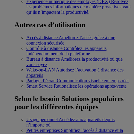
Expérience numérique des employés (DEX)
Résolvez
les problèmes informatiques de manière proactive avant
qu’ils n’impactent la productivité.
Autres cas d’utilisation
Accès à distance
Améliorez l’accès grâce à une
connexion sécurisée
Contrôle à distance
Contrôlez les appareils
indépendamment de la plateforme
Bureau à distance
Améliorez la productivité où que
vous soyez
Wake-on-LAN
Autorisez l’activation à distance des
appareils
Partage d’écran
Communication visuelle en temps réel
Smart Service
Rationalisez les opérations après-vente
Selon le besoin
Solutions populaires
pour les différentes équipes
Usage personnel
Accédez aux appareils depuis
n’importe où
Petites entreprises
Simplifiez l’accès à distance et la