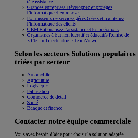
téléassistance
Grandes entreprises
Développez et protégez
l’informatique d’entreprise
Fournisseurs de services gérés
Gérez et maintenez
l’informatique des clients
OEM
Rationalisez l’assistance et les opérations
Organismes à but non lucratif et éducatifs
Remise de
30 % sur la technologie TeamViewer
Selon les secteurs
Solutions populaires
triées par secteur
Automobile
Agriculture
Logistique
Fabrication
Commerce de détail
Santé
Banque et finance
Contacter notre équipe commerciale
Vous avez besoin d’aide pour choisir la solution adaptée,