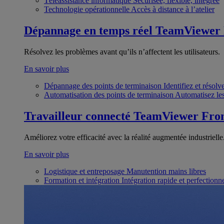
Téléassistance informatique
Sécurisée, flexible, intégrée
Technologie opérationnelle
Accès à distance à l’atelier
Dépannage en temps réel
TeamViewer
Résolvez les problèmes avant qu’ils n’affectent les utilisateurs.
En savoir plus
Dépannage des points de terminaison
Identifiez et résol
Automatisation des points de terminaison
Automatisez les
Travailleur connecté
TeamViewer Fron
Améliorez votre efficacité avec la réalité augmentée industrielle
En savoir plus
Logistique et entreposage
Manutention mains libres
Formation et intégration
Intégration rapide et perfection