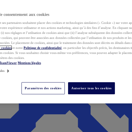
de consentement aux cookies
ses partenaires souhaitent placer des cookies et technologies similaires (« Cookie ») sur votre ap
votre expérience utilisateur et nos actions marketing, ainsi qu’à des fins d’analyse. En cliquant s
(i) nos réglages et l’utilisation de cookies ainsi que (ii) l’analyse subséquente des données collect
de cookies, qui peuvent être associées aux données collectées par l’utilisation de nos produits et le
sociées. Le placement de cookies, ainsi que le traitement des données sont décrits en détails dans
 cookies
et notre
Politique de confidentialité
, en particulier les objectifs précis, les destinataires t
es cookies. Si vous souhaitez choisir vous-même vos préférences, vous pouvez adapter le placem
mètres des cookies.
 TeamViewer
Mentions légales
ales
Paramètres des cookies
Autoriser tous les cookies