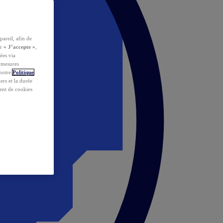
pareil, afin de
ur
« J’accepte »
,
ées via
s mesures
 notre
Politique
iers et la durée
ent de cookies