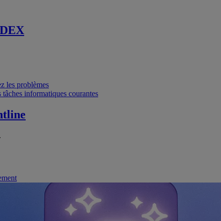
 DEX
vez les problèmes
 tâches informatiques courantes
tline
.
nement