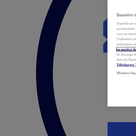
Bannière 
TeamViewer et 
personnaliser 
vous acceptez 
l’utilisation 
analytiques as
en matière de
de stockage d
dans les Para
Téléchargez
Mentions lég